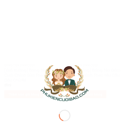
BẢNG TÊN ĐÁM CƯỚI
BẢNG TÊN ĐÁM CƯỚI
[Giá Xưởng] Bảng Tên Đám
[Giá Xưởng] Bảng Tên Đám
Cưới Chỉnh Sửa Theo Tên Cô
Cưới Có Hình Theo Yêu Cầu
Dâu Chú Rể
MC51
₫
99
₫
185
Thêm vào giỏ hàng
Thêm vào giỏ hàng