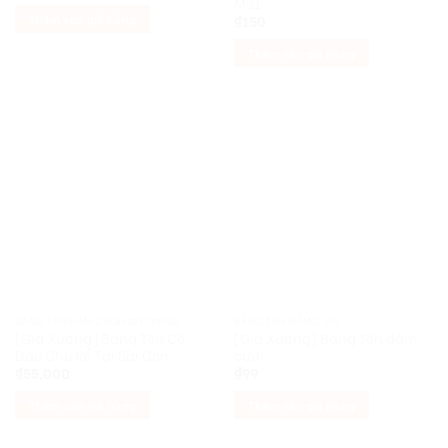
M31
Thêm vào giỏ hàng
₫
150
Thêm vào giỏ hàng
BẢNG TÊN ĐÁM CƯỚI HOTTREND
BẢNG TÊN ĐÁM CƯỚI
[Giá Xưởng] Bảng Tên Cô
[Giá Xưởng] Bảng Tên đám
Dâu Chú Rể Tại Sài Gòn
cưới
₫
55,000
₫
99
Thêm vào giỏ hàng
Thêm vào giỏ hàng