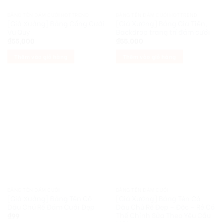
BẢNG TÊN ĐÁM CƯỚI HOTTREND
BẢNG TÊN ĐÁM CƯỚI HOTTREND
[Giá Xưởng] Bảng Cổng Cưới
[Giá Xưởng] Bảng Gia Tiên,
Vu Quy
Backdrop trang trí đám cưới
₫
55,000
₫
55,000
Thêm vào giỏ hàng
Thêm vào giỏ hàng
BẢNG TÊN ĐÁM CƯỚI
BẢNG TÊN ĐÁM CƯỚI
[Giá Xưởng] Bảng Tên Cô
[Giá Xưởng] Bảng Tên Cô
Dâu Chú Rể Đám Cưới Đẹp
Dâu Chú Rể Đẹp – Độc – Rẻ Có
Thể Chỉnh Sửa Theo Yêu Cầu
₫
99