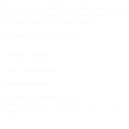
Phụ Kiện Cưới Bảo chuyên cung cấp phụ kiện cưới như
hashtag cưới, bảng tên, tranh ảnh chất lượng nhanh
chóng tại sài gòn với giá cả cạnh tranh
Thời gian làm việc: t2-t6 : 7h-18h
THÔNG TIN LIÊN HỆ
Hotline :
0976 340 148
Zalo:
0976 340 148
Email:phukiencuoibao@gmail.com
Văn Phòng: 891/95 Đường Nguyễn Kiệm, P. 3, Q. Gò
Vấp – TP.HCM