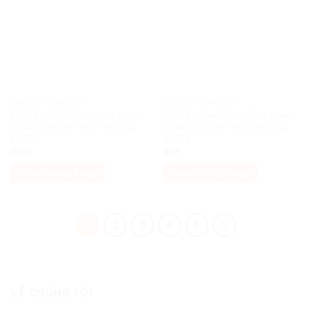
BẢNG TÊN ĐÁM CƯỚI
BẢNG TÊN ĐÁM CƯỚI
[Giá Xưởng] Bảng Tên Đám
[Giá Xưởng] Bảng Tên Đám
Cưới Có Hình Theo Yêu Cầu
Cưới Có Hình Theo Yêu Cầu
MC52
MC53
₫
185
₫
55
Thêm vào giỏ hàng
Thêm vào giỏ hàng
1
2
3
4
5
VỀ CHÚNG TÔI