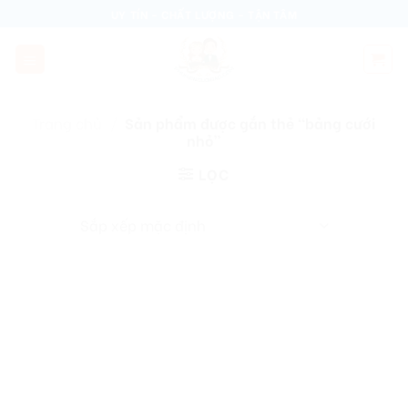
Skip
UY TÍN - CHẤT LƯỢNG - TẬN TÂM
to
content
Trang chủ
/
Sản phẩm được gắn thẻ “bảng cưới
nhỏ”
LỌC