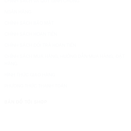
CHÍNH SÁCH VÀ QUY ĐỊNH CHUNG
NGÂN HÀNG
CHÍNH SÁCH BẢO MẬT
CHÍNH SÁCH HOÀN TIỀN
CHÍNH SÁCH ĐỔI TRẢ HOÀN TIỀN
CHÍNH SÁCH MUA HÀNG, HƯỚNG DẪN MUA HÀNG, ĐẶT
HÀNG
HÌNH THỨC GIAO HÀNG
PHƯƠNG THỨC THANH TOÁN
BẢN ĐỒ TỚI SHOP