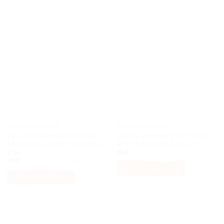
HASHTAG ĐÁM CƯỚI
HASHTAG ĐÁM CƯỚI
[Giá Sỉ] Hashtag Đám Cưới
[Giá Sỉ] Hashtag Đám Cưới
Nhanh Lấy Liền In Ngay Cả 1
Nhanh Lấy Liền Sài Gòn
Cái
₫
99
₫
99
Thêm vào giỏ hàng
Thêm vào giỏ hàng