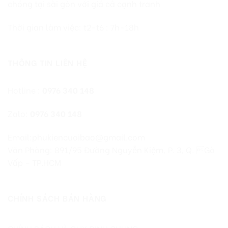
chóng tại sài gòn với giá cả cạnh tranh
Thời gian làm việc: t2-t6 : 7h-18h
THÔNG TIN LIÊN HỆ
Hotline :
0976 340 148
Zalo:
0976 340 148
Email:phukiencuoibao@gmail.com
Văn Phòng: 891/95 Đường Nguyễn Kiệm, P. 3, Q. Gò
Vấp – TP.HCM
CHÍNH SÁCH BÁN HÀNG