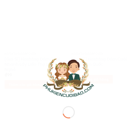
HASHTAG ĐÁM CƯỚI
HASHTAG ĐÁM CƯỚI
[Giá Sỉ] Hashtag Đám Cưới
[Giá Sỉ] Hashtag Đám Cưới
Nhanh Lấy Liền Thợ Lành
Ship Toàn Quốc
Nghề
₫
99
₫
99
Thêm vào giỏ hàng
Thêm vào giỏ hàng