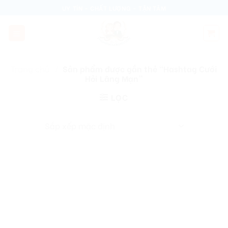
Skip
UY TÍN - CHẤT LƯỢNG - TẬN TÂM
to
content
Trang chủ
/
Sản phẩm được gắn thẻ “Hashtag Cưới
Hỏi Lãng Mạn”
LỌC