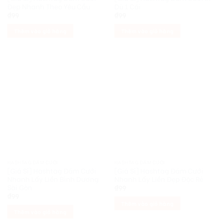
Đẹp Nhanh Theo Yêu Cầu
Dù 1 Cái
₫
99
₫
99
Thêm vào giỏ hàng
Thêm vào giỏ hàng
HASHTAG ĐÁM CƯỚI
HASHTAG ĐÁM CƯỚI
[Giá Sỉ] Hashtag Đám Cưới
[Giá Sỉ] Hashtag Đám Cưới
Nhanh Lấy Liền Bình Dương
Nhanh Lấy Liền Đẹp Độc Rẻ
Sài Gòn
₫
99
₫
99
Thêm vào giỏ hàng
Thêm vào giỏ hàng