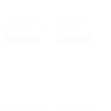
HASHTAG ĐÁM CƯỚI
HASHTAG ĐÁM CƯỚI
[Giá Sỉ] Hashtag Cầm Tay
[Giá Sỉ] Hashtag Đám Cưới
Đám Cưới Nhanh Lấy Liền
Chú Rể Cô Dâu
₫
99
₫
99
Thêm vào giỏ hàng
Thêm vào giỏ hàng
HASHTAG ĐÁM CƯỚI
HASHTAG ĐÁM CƯỚI
[Giá Sỉ] Hashtag Đám Cưới
[Giá Sỉ] Hashtag Đám Cưới In