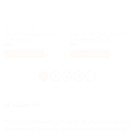
HASHTAG ĐÁM CƯỚI
HASHTAG ĐÁM CƯỚI
[Giá Sỉ] Hashtag Đám Cưới
[Giá Tận Gốc] Hashtag Đám
Theo Yêu Cầu
Cưới Nhanh Lấy Liền
₫
99
₫
99
Thêm vào giỏ hàng
Thêm vào giỏ hàng
1
2
3
4
VỀ CHÚNG TÔI
Phụ Kiện Cưới Bảo chuyên cung cấp phụ kiện cưới như
hashtag cưới, bảng tên, tranh ảnh chất lượng nhanh