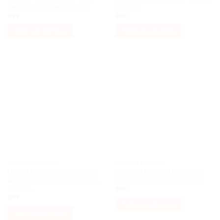
Đẹp Nhanh Theo Yêu Cầu
Dù 1 Cái
₫
99
₫
99
Thêm vào giỏ hàng
Thêm vào giỏ hàng
HASHTAG ĐÁM CƯỚI
HASHTAG ĐÁM CƯỚI
[Giá Sỉ] Hashtag Đám Cưới
[Giá Sỉ] Hashtag Đám Cưới
Nhanh Lấy Liền Bình Dương
Nhanh Lấy Liền Đẹp Độc Rẻ
Sài Gòn
₫
99
₫
99
Thêm vào giỏ hàng
Thêm vào giỏ hàng