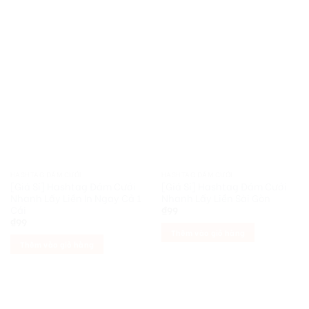
HASHTAG ĐÁM CƯỚI
HASHTAG ĐÁM CƯỚI
[Giá Sỉ] Hashtag Đám Cưới
[Giá Sỉ] Hashtag Đám Cưới
Nhanh Lấy Liền In Ngay Cả 1
Nhanh Lấy Liền Sài Gòn
Cái
₫
99
₫
99
Thêm vào giỏ hàng
Thêm vào giỏ hàng