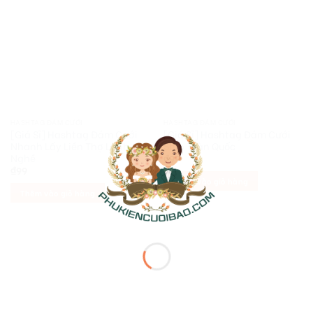
HASHTAG ĐÁM CƯỚI
HASHTAG ĐÁM CƯỚI
[Giá Sỉ] Hashtag Đám Cưới
[Giá Sỉ] Hashtag Đám Cưới
Nhanh Lấy Liền Thợ Lành
Ship Toàn Quốc
Nghề
₫
99
₫
99
Thêm vào giỏ hàng
Thêm vào giỏ hàng