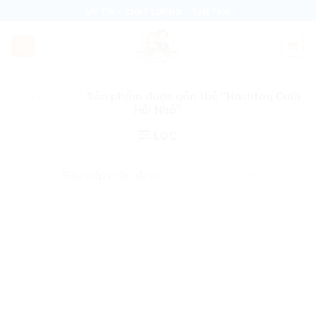
Skip
UY TÍN - CHẤT LƯỢNG - TẬN TÂM
to
content
Trang chủ
/
Sản phẩm được gắn thẻ “Hashtag Cưới
Hỏi Nhỏ”
LỌC