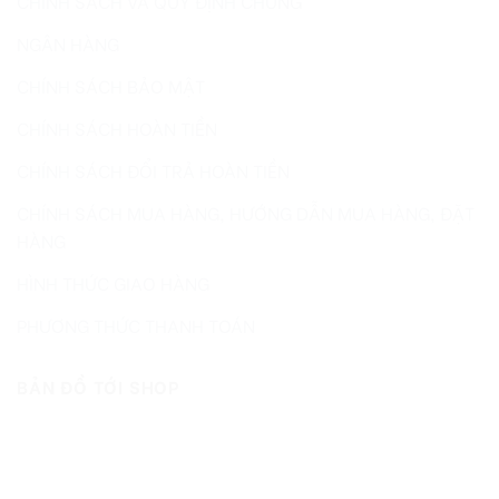
CHÍNH SÁCH VÀ QUY ĐỊNH CHUNG
NGÂN HÀNG
CHÍNH SÁCH BẢO MẬT
CHÍNH SÁCH HOÀN TIỀN
CHÍNH SÁCH ĐỔI TRẢ HOÀN TIỀN
CHÍNH SÁCH MUA HÀNG, HƯỚNG DẪN MUA HÀNG, ĐẶT
HÀNG
HÌNH THỨC GIAO HÀNG
PHƯƠNG THỨC THANH TOÁN
BẢN ĐỒ TỚI SHOP