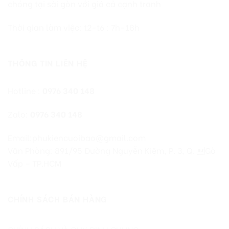
chóng tại sài gòn với giá cả cạnh tranh
Thời gian làm việc: t2-t6 : 7h-18h
THÔNG TIN LIÊN HỆ
Hotline :
0976 340 148
Zalo:
0976 340 148
Email:phukiencuoibao@gmail.com
Văn Phòng: 891/95 Đường Nguyễn Kiệm, P. 3, Q. Gò
Vấp – TP.HCM
CHÍNH SÁCH BÁN HÀNG