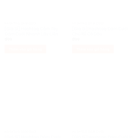
HASHTAG ĐÁM CƯỚI
HASHTAG ĐÁM CƯỚI
[Giá Sỉ] Hashtag Cầm Tay
[Giá Sỉ] Hashtag Đám Cưới
Đám Cưới Nhanh Lấy Liền
Chú Rể Cô Dâu
₫
99
₫
99
Thêm vào giỏ hàng
Thêm vào giỏ hàng
HASHTAG ĐÁM CƯỚI
HASHTAG ĐÁM CƯỚI
[Giá Sỉ] Hashtag Đám Cưới
[Giá Sỉ] Hashtag Đám Cưới In