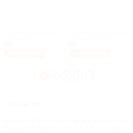
HASHTAG ĐÁM CƯỚI
HASHTAG ĐÁM CƯỚI
[Giá Sỉ] Hashtag Đám Cưới
[Giá Tận Gốc] Hashtag Đám
Theo Yêu Cầu
Cưới Nhanh Lấy Liền
₫
99
₫
99
Thêm vào giỏ hàng
Thêm vào giỏ hàng
1
2
3
4
VỀ CHÚNG TÔI
Phụ Kiện Cưới Bảo chuyên cung cấp phụ kiện cưới như
hashtag cưới, bảng tên, tranh ảnh chất lượng nhanh