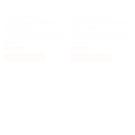
QUẠT CẦM TAY MAY MẮN
QUẠT CẦM TAY MAY MẮN
[Có Sẵn] Quạt Xiuhe May
[Lấy Liền] Quạt Cầm Tay May
Mắn Hai Mặt Làm Thủ Công
Mắn Hai Mặt Làm Thủ Công
Phong Cách Trung Hoa Dành
Phong Cách Trung Hoa Dành
Cho Cô Dâu Trong Đám Cưới
Cho Cô Dâu Trong Đám Cưới
MC003
MC001
₫
170,000
₫
170,000
Thêm vào giỏ hàng
Thêm vào giỏ hàng