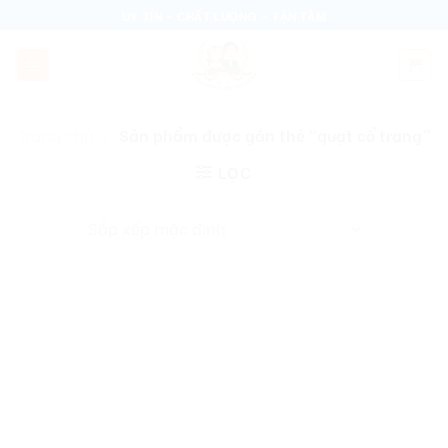
Skip
UY TÍN - CHẤT LƯỢNG - TẬN TÂM
to
content
Trang chủ
/
Sản phẩm được gắn thẻ “quạt cổ trang”
LỌC