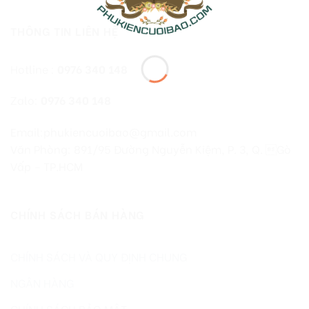
THÔNG TIN LIÊN HỆ
Hotline :
0976 340 148
Zalo:
0976 340 148
Email:phukiencuoibao@gmail.com
Văn Phòng: 891/95 Đường Nguyễn Kiệm, P. 3, Q. Gò
Vấp – TP.HCM
CHÍNH SÁCH BÁN HÀNG
CHÍNH SÁCH VÀ QUY ĐỊNH CHUNG
NGÂN HÀNG
CHÍNH SÁCH BẢO MẬT