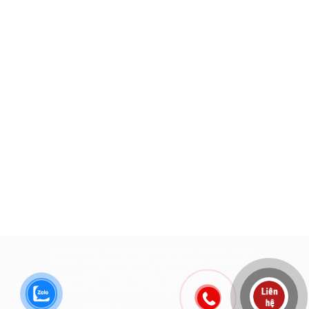
CHÍNH SÁCH VÀ QUY ĐỊNH CHUNG
NGÂN HÀNG
CHÍNH SÁCH BẢO MẬT
CHÍNH SÁCH HOÀN TIỀN
CHÍNH SÁCH ĐỔI TRẢ HOÀN TIỀN
CHÍNH SÁCH MUA HÀNG, HƯỚNG DẪN MUA HÀNG, ĐẶT HÀNG
HÌNH THỨC GIAO HÀNG
PHƯƠNG THỨC THANH TOÁN