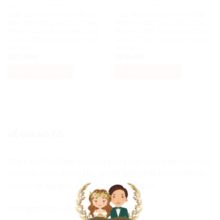
QUẠT CẦM TAY MAY MẮN
QUẠT CẦM TAY MAY MẮN
[Lấy Liền] Quạt Xiuhe May
[Lấy Ngay] Quạt Xiuhe May
Mắn Hai Mặt Làm Thủ Công
Mắn Hai Mặt Làm Thủ Công
Phong Cách Trung Hoa Dành
Phong Cách Trung Hoa Dành
Cho Cô Dâu Trong Đám Cưới
Cho Cô Dâu Trong Đám Cưới
MC002
MC004
₫
170,000
₫
170,000
Thêm vào giỏ hàng
Thêm vào giỏ hàng
VỀ CHÚNG TÔI
Phụ Kiện Cưới Bảo chuyên cung cấp phụ kiện cưới như
hashtag cưới, bảng tên, tranh ảnh chất lượng nhanh
chóng tại sài gòn với giá cả cạnh tranh
Thời gian làm việc: t2-t6 : 7h-18h