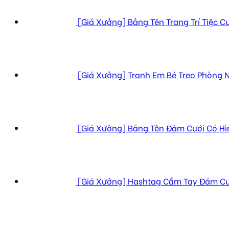
[Giá Xưởng] Bảng Tên Trang Trí Tiệc C
[Giá Xưởng] Tranh Em Bé Treo Phòng N
[Giá Xưởng] Bảng Tên Đám Cưới Có H
[Giá Xưởng] Hashtag Cầm Tay Đám Cư