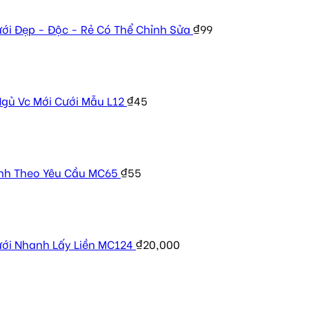
ưới Đẹp - Độc - Rẻ Có Thể Chỉnh Sửa
₫
99
gủ Vc Mới Cưới Mẫu L12
₫
45
ình Theo Yêu Cầu MC65
₫
55
ới Nhanh Lấy Liền MC124
₫
20,000