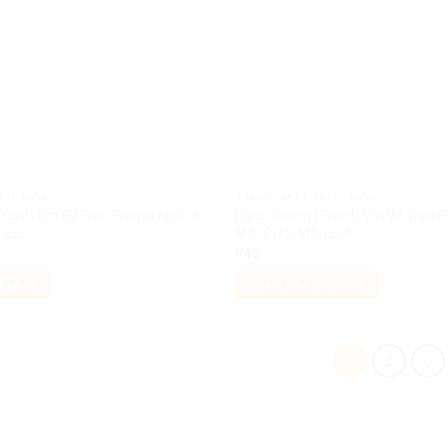
REO PHÒNG
TRANH EM BÉ TREO PHÒNG
Tranh Em Bé Treo Phòng Ngủ Vc
[Giá Xưởng] Tranh Em Bé Treo 
 L13
Mới Cưới Mẫu L14
₫
45
ỏ hàng
Thêm vào giỏ hàng
1
2