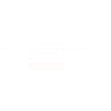
TRANH EM BÉ TREO PHÒNG
Phòng Ngủ Vc
[Giá Xưởng] Tranh Em Bé Treo Phòng Ngủ Vc
Mới Cưới Mẫu L12
₫
45
Thêm vào giỏ hàng