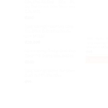
Dâu Chú Rể Đẹp – Độc – Rẻ
Có Thể Chỉnh Sửa Theo Yêu
Cầu M31
₫
150
[Giá Xưởng] Hashtag Cầm
Tay Đám Cưới Nhanh Lấy
Liền MC110
TRANH EM BÉ T
₫
20,000
[Giá Xưởng] 
Mới Cưới Mẫu
[Giá Xưởng] Thiệp Cưới Phá
₫
45
Cách Trẻ Trung Mẫu B0046
Thêm vào gi
₫
500
[Giá Xưởng] Bảng Tên Đám
Cưới Giá Rẻ Sài Gòn
₫
99