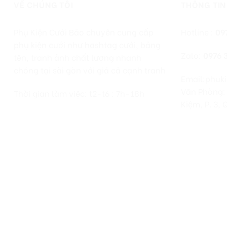
VỀ CHÚNG TÔI
THÔNG TIN
Phụ Kiện Cưới Bảo chuyên cung cấp
Hotline :
09
phụ kiện cưới như hashtag cưới, bảng
Zalo:
0976 
tên, tranh ảnh chất lượng nhanh
chóng tại sài gòn với giá cả cạnh tranh
Email:phuk
Văn Phòng:
Thời gian làm việc: t2-t6 : 7h-18h
Kiệm, P. 3,