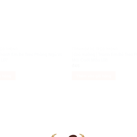
REO PHÒNG
TRANH EM BÉ TREO PHÒNG
Tranh Em Bé Treo Phòng Ngủ Vc
[Giá Xưởng] Tranh Em Bé Treo 
 L07
Mới Cưới Mẫu L08
₫
45
ỏ hàng
Thêm vào giỏ hàng