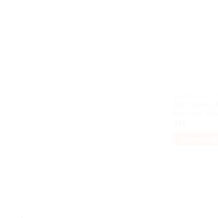
TRANH EM BÉ T
[Giá Xưởng] 
Mới Cưới Mẫu
₫
45
Thêm vào gi