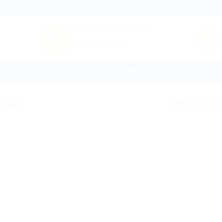
8
Hotline: 0976340148
c
Tư vấn tận tình
TRANG CHỦ
CỬA HÀNG
LIÊN HỆ
CHÍNH SÁCH ĐỔI TRẢ HOÀN TIỀN
Hiển thị 1–12
m bé”