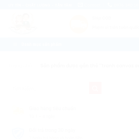
Skip
Contact
0976 340 14
UY TÍN - CHẤT LƯỢNG - TẬN TÂM
to
Ship COD
content
Phạm vi trên toàn quố
Danh mục sản phẩm
Trang chủ
/
Sản phẩm được gắn thẻ “tranh canvas e