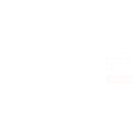
TRANH EM BÉ T
[Giá Xưởng] 
Mới Cưới Mẫu
₫
45
Thêm vào gi