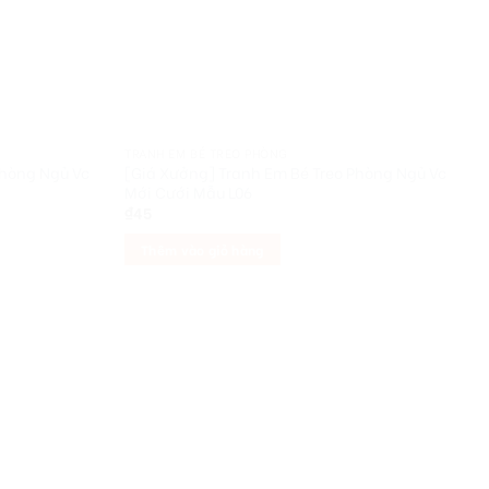
TRANH EM BÉ TREO PHÒNG
Phòng Ngủ Vc
[Giá Xưởng] Tranh Em Bé Treo Phòng Ngủ Vc
Mới Cưới Mẫu L06
₫
45
Thêm vào giỏ hàng