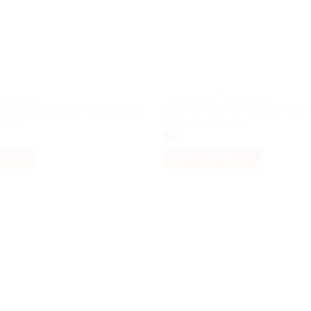
REO PHÒNG
TRANH EM BÉ TREO PHÒNG
Tranh Em Bé Treo Phòng Ngủ Vc
[Giá Xưởng] Tranh Em Bé Treo 
 L04
Mới Cưới Mẫu L05
₫
45
ỏ hàng
Thêm vào giỏ hàng