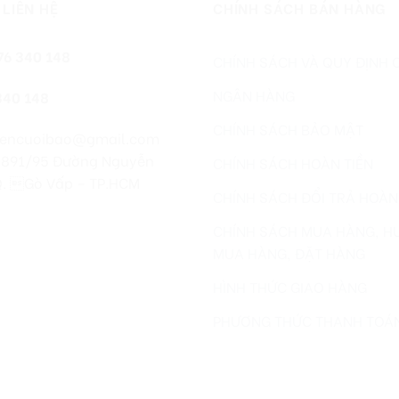
 LIÊN HỆ
CHÍNH SÁCH BÁN HÀNG
76 340 148
CHÍNH SÁCH VÀ QUY ĐỊNH
NGÂN HÀNG
340 148
CHÍNH SÁCH BẢO MẬT
iencuoibao@gmail.com
 891/95 Đường Nguyễn
CHÍNH SÁCH HOÀN TIỀN
 Q. Gò Vấp – TP.HCM
CHÍNH SÁCH ĐỔI TRẢ HOÀN
CHÍNH SÁCH MUA HÀNG, H
MUA HÀNG, ĐẶT HÀNG
HÌNH THỨC GIAO HÀNG
PHƯƠNG THỨC THANH TOÁ