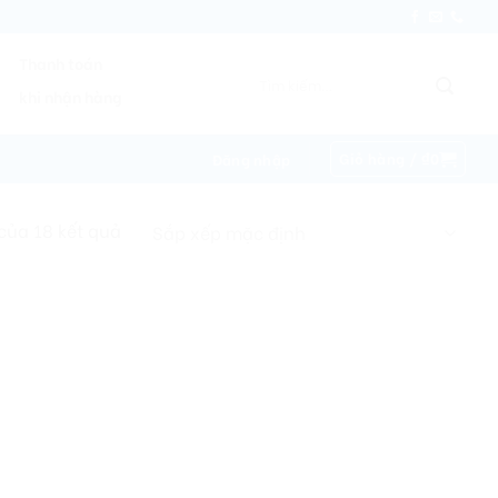
Thanh toán
Tìm
khi nhận hàng
kiếm:
Giỏ hàng /
₫
0
Đăng nhập
 của 18 kết quả