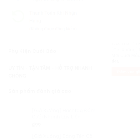
TRANH EM BÉ T
[Giá Xưởng] 
Phụ Kiện Cưới Bảo
Mới Cưới Mẫu
₫
45
UY TÍN - TẬN TÂM - HỖ TRỢ NHANH
Thêm vào gi
CHÓNG
Sản phẩm đánh giá cao
[Giá Xưởng] Hashtag Đám
Cưới Nhanh Lấy Liền
₫
99
[Giá Xưởng] Bảng Tên Cô