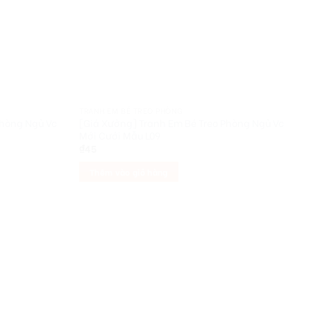
TRANH EM BÉ TREO PHÒNG
Phòng Ngủ Vc
[Giá Xưởng] Tranh Em Bé Treo Phòng Ngủ Vc
Mới Cưới Mẫu L09
₫
45
Thêm vào giỏ hàng