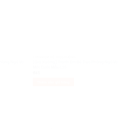
TRANH EM BÉ TREO PHÒNG
Phòng Ngủ Vc
[Giá Xưởng] Tranh Em Bé Treo Phòng Ngủ Vc
Mới Cưới Mẫu L15
₫
45
Thêm vào giỏ hàng