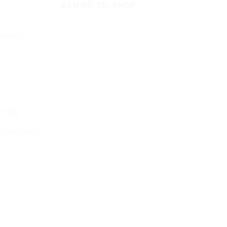
BẢN ĐỒ TỚI SHOP
 CHUNG
 TIỀN
ƯỚNG DẪN
N