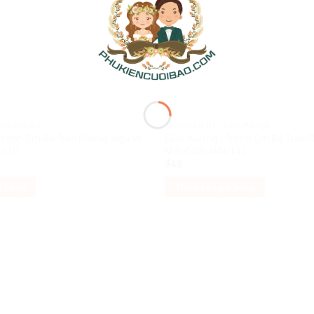
REO PHÒNG
TRANH EM BÉ TREO PHÒNG
Tranh Em Bé Treo Phòng Ngủ Vc
[Giá Xưởng] Tranh Em Bé Treo 
 L10
Mới Cưới Mẫu L11
₫
45
ỏ hàng
Thêm vào giỏ hàng