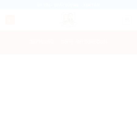
Skip
UY TÍN - CHẤT LƯỢNG - TẬN TÂM
to
content
Trang chủ
/
Bảng Tên Đám Cưới