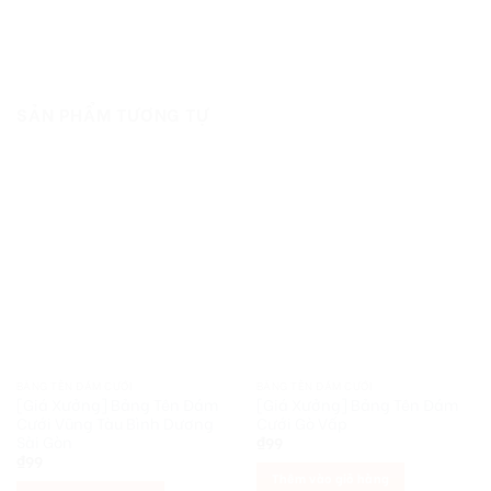
SẢN PHẨM TƯƠNG TỰ
BẢNG TÊN ĐÁM CƯỚI
BẢNG TÊN ĐÁM CƯỚI
[Giá Xưởng] Bảng Tên Đám
[Giá Xưởng] Bảng Tên Đám
Cưới Vũng Tàu Bình Dương
Cưới Gò Vấp
Sài Gòn
₫
99
₫
99
Thêm vào giỏ hàng