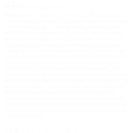
Danh mục:
Bảng Tên Đám Cưới
Thẻ:
bảng chào mừng đám cưới
,
bảng chỉ dẫn đám cưới
,
bảng cô
dâu chú rể
,
bảng cưới bằng kim loại
,
bảng cưới boho
,
bảng cưới cá
nhân hóa
,
bảng cưới đèn led
,
bảng cưới đơn giản
,
bảng cưới hiện
đại
,
bảng cưới hoa văn
,
bảng cưới in hoa
,
bảng cưới in lụa
,
bảng
cưới khung tranh
,
bảng cưới kính
,
bảng cưới lãng mạn
,
bảng cưới
lớn
,
bảng cưới màu nước
,
bảng cưới màu pastel
,
bảng cưới mộc
mạc
,
bảng cưới nhỏ
,
bảng cưới pastel
,
bảng cưới phông chữ nghệ
thuật
,
bảng cưới ren
,
bảng cưới rustic
,
bảng cưới sang trọng
,
bảng
cưới thảm cỏ
,
bảng cưới thư pháp
,
bảng cưới tinh tế
,
bảng cưới
trang trí
,
bảng cưới trang trí bóng
,
bảng cưới trang trí hoa
,
bảng
cưới treo tường
,
bảng cưới vintage
,
bảng đám cưới ngoài trời
,
bảng
đón khách đám cưới
,
bảng tên chữ cái cưới
,
bang ten co dau chu re
,
bảng tên cưới đặc biệt
,
bảng tên cưới đẹp
,
bảng tên cưới đơn sắc
,
bảng tên cưới màu sắc
,
bảng tên cưới nhỏ gọn
,
bảng tên cưới
phong cách vintage
,
bang ten dam cuoi
,
bảng tên đám cưới khắc
laser
,
bảng tên gỗ đám cưới
,
bảng tên handmade
,
bang ten le dinh
hon
,
bảng tên phong cách cưới
,
bảng tên tiệc cưới
,
bảng welcome
wedding
,
le dinh hon