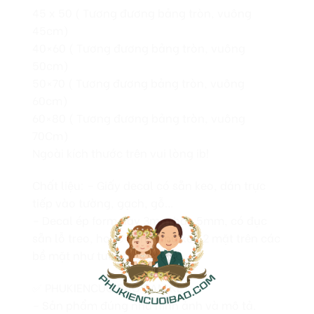
45 x 50 ( Tương đương bảng tròn, vuông
45cm)
40×60 ( Tương đương bảng tròn, vuông
50cm)
50×70 ( Tương đương bảng tròn, vuông
60cm)
60×80 ( Tương đương bảng tròn, vuông
70Cm)
Ngoài kích thước trên vui lòng ib!
Chất liệu: – Giấy decal có sẵn keo, dán trực
tiếp vào tường, gạch, gỗ…
– Decal ép form dày 3mm hay 5mm, có đục
sẵn lỗ treo, hoặc dán bằng keo 2 mặt trên các
bề mặt như tường, gạch, gỗ…
✅ PHUKIENCUOIBAO CAM KẾT:
– Sản phẩm đúng như hình ảnh và mô tả.