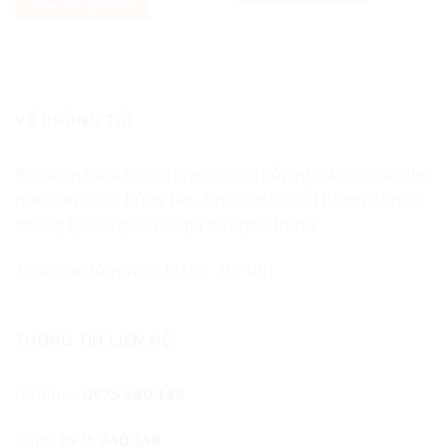
Thêm vào giỏ hàng
VỀ CHÚNG TÔI
Phụ Kiện Cưới Bảo chuyên cung cấp phụ kiện cưới như
hashtag cưới, bảng tên, tranh ảnh chất lượng nhanh
chóng tại sài gòn với giá cả cạnh tranh
Thời gian làm việc: t2-t6 : 7h-18h
THÔNG TIN LIÊN HỆ
Hotline :
0976 340 148
Zalo:
0976 340 148