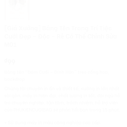
[Giá Xưởng] Bảng Tên Trang Trí Tiệc
Cưới Đẹp – Độc – Rẻ Có Thể Chỉnh Sửa
M01
99
₫
Bảng tên “Đám Cưới – Đính Hôn” treo cổng hoa,
backdrop
Chúng tôi chuyên in ấn và thiết kế, xưởng in lớn nhất
sài gòn, máy in hiện đại, chất lượng in tốt. đội ngũ hỗ
trợ chuyên nghiệp, tận tâm, trách nhiệm. hỗ trợ viên
của PHUKIENCUOIBAO sẽ phản hồi bạn trong 15 phút.
+ Sử dụng máy in màu công nghiệp cao cấp.