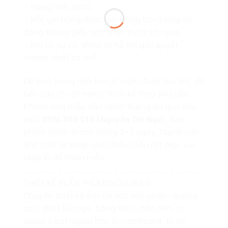
– Hàng mới 100%.
– Mỗi gói hàng được gói trong bọc kiếng và
đóng thùng giấy cẩn thận trước khi giao.
– Khi có sự cố, shop sẽ hỗ trợ giải quyết
nhanh nhất có thể.
Để treo trong nhà làm kỉ niệm được lâu dài, độ
bền cao (5-10 năm) Thiết kế theo yêu cầu.
Khách ưng mẫu nào nhắn thông tin qua cho
zalo
0976 340 148 (Nguyễn Thị Nga
). Sản
phẩm hoàn thành trong 2-3 ngày. Ngoài các
ảnh trên ra shop còn nhiều mẫu rất đẹp, vui
lòng ib để nhận mẫu.
________________________________
THIẾT KẾ IN ẤN PHUKIENCUOIBAO
Chuyên thiết kế & in ấn các sản phẩm quảng
cáo, thiết kế logo, bảng hiệu, hộp đèn, in
decal & bạt ngoài trời, in namecard, tờ rơi,