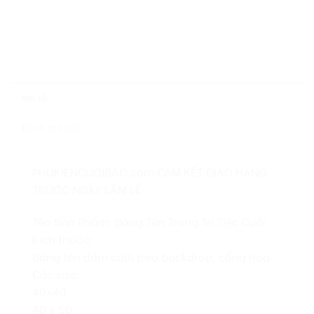
Mô tả
Đánh giá (0)
PHUKIENCUOIBAO.com CAM KẾT GIAO HÀNG
TRƯỚC NGÀY LÀM LỄ
Tên Sản Phẩm: Bảng Tên Trang Trí Tiệc Cưới
Kích thước:
Bảng tên đám cưới treo backdrop, cổng hoa
Các size:
40×40
40 x 50