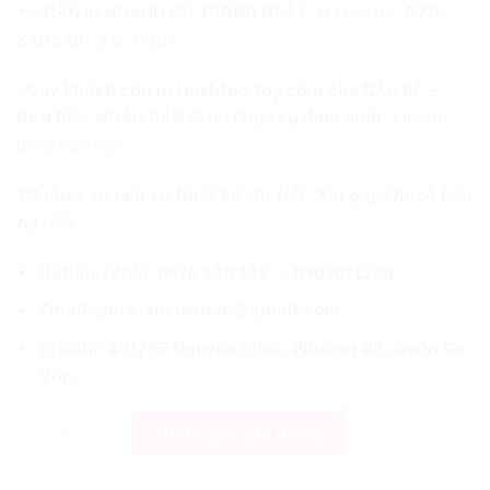

〉
CẦN IN NHANH CÓ TRONG NGÀY
. ☎️ Liên hệ:
0976
340 148
(Ms: Nga)
〉 Quý khách cần in Hashtag tay cầm cho DÂU RỄ –
BẠN BÈ – NHÃN DÁN CHAI Phục vụ đám cưới
. Xin vui
lòng liên hệ!
Để được tư vấn và thiết kế chi tiết. Xin quý khách liên
hệ đến:
Hotline/Zalo: 0976 340 148 – 0907071268
Email: phukiencuoibao@gmail.com
Địa chỉ: 891/95 Nguyễn Kiệm, Phường 03, Quận Gò
Vấp.
[Giá Xưởng] Bảng Tên Trang Trí Tiệc Cưới Đẹp - Độc - Rẻ Có Thể 
Thêm vào giỏ hàng