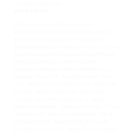
voucher khuyến mãi…
☎️
0976 340 148
#decaldantuong #giaydantuong
#tranhdantuong inangiare #indecalgiare
#thietkegiare #NangTho #inansaigon
#bangtendamcuoi #tieccuoi #codau #chure
#tranhtrangtri #mica #alu #format #inbạt
#phôngbạt #phông #bạt #giá #rẻ
#banghieu #bangcuoibảng tên đám cưới ,
bảng cô dâu chú rể , bảng đón khách đám
cưới , bảng chào mừng đám cưới , bảng cưới
trang trí , bảng tên tiệc cưới , bảng cưới
vintage , bảng tên cô dâu chú rể , bảng
welcome wedding , bảng cưới hiện đại , bảng
cưới đơn giản , bảng tên handmade , bảng
cưới sang trọng , bảng chỉ dẫn đám cưới ,
bảng tên gỗ đám cưới , bảng đám cưới ngoài