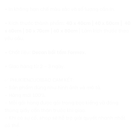
+ In không hạn chế màu sắc và số lượng cần in.
+ Kích thước thành phẩm:
40 x 40cm | 40 x 50cm | 40
x 60cm | 50 x 70cm | 60 x 80cm
| Làm kích thước theo
yêu cầu.
+ Chất liệu:
Decan bồi tấm Formex.
+ Giao hàng từ 2 – 3 ngày.
✅ PHUKIENCUOIBAO CAM KẾT:
– Sản phẩm đúng như hình ảnh và mô tả.
– Hàng mới 100%.
– Mỗi gói hàng được gói trong bọc kiếng và đóng
thùng giấy cẩn thận trước khi giao.
– Khi có sự cố, shop sẽ hỗ trợ giải quyết nhanh nhất
có thể.