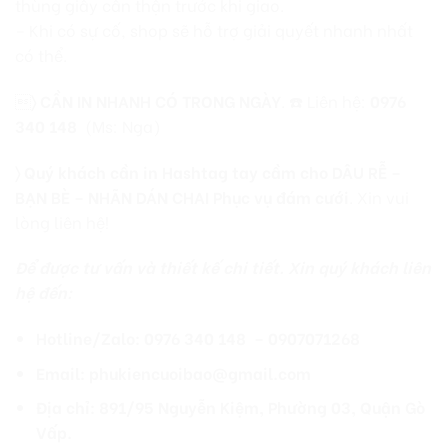
thùng giấy cẩn thận trước khi giao.
– Khi có sự cố, shop sẽ hỗ trợ giải quyết nhanh nhất
có thể.

〉
CẦN IN NHANH CÓ TRONG NGÀY
. ☎️ Liên hệ:
0976
340 148
(Ms: Nga)
〉 Quý khách cần in Hashtag tay cầm cho DÂU RỄ –
BẠN BÈ – NHÃN DÁN CHAI Phục vụ đám cưới
. Xin vui
lòng liên hệ!
Để được tư vấn và thiết kế chi tiết. Xin quý khách liên
hệ đến:
Hotline/Zalo: 0976 340 148 – 0907071268
Email: phukiencuoibao@gmail.com
Địa chỉ: 891/95 Nguyễn Kiệm, Phường 03, Quận Gò
Vấp.