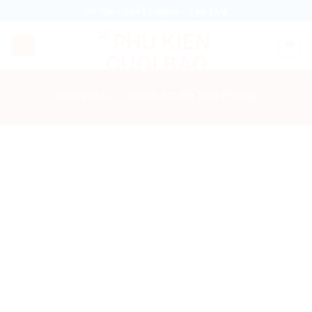
Skip
UY TÍN - CHẤT LƯỢNG - TẬN TÂM
to
content
Trang chủ
/
Tranh Em Bé Treo Phòng