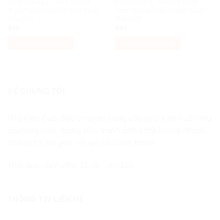
[Giá Xưởng] Tranh Em Bé
[Giá Xưởng] Tranh Em Bé
Treo Phòng Ngủ Vc Mới Cưới
Treo Phòng Ngủ Vc Mới Cưới
Mẫu L21
Mẫu L08
₫
45
₫
45
Thêm vào giỏ hàng
Thêm vào giỏ hàng
VỀ CHÚNG TÔI
Phụ Kiện Cưới Bảo chuyên cung cấp phụ kiện cưới như
hashtag cưới, bảng tên, tranh ảnh chất lượng nhanh
chóng tại sài gòn với giá cả cạnh tranh
Thời gian làm việc: t2-t6 : 7h-18h
THÔNG TIN LIÊN HỆ