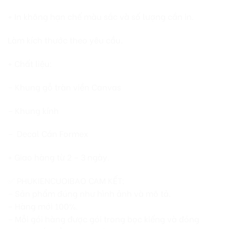
+ In không hạn chế màu sắc và số lượng cần in.
Làm kích thước theo yêu cầu.
+ Chất liệu:
– Khung gỗ tràn viền Canvas
– Khung kính
– Decal Cán Formex
+ Giao hàng từ 2 – 3 ngày.
✅ PHUKIENCUOIBAO CAM KẾT:
– Sản phẩm đúng như hình ảnh và mô tả.
– Hàng mới 100%.
– Mỗi gói hàng được gói trong bọc kiếng và đóng