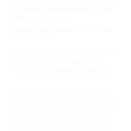
〉 Quý khách cần in Hashtag tay cầm cho DÂU
RỄ – BẠN BÈ – NHÃN DÁN CHAI Phục vụ đám
cưới
. Xin vui lòng liên hệ!
Để được tư vấn và thiết kế chi tiết. Xin quý
khách liên hệ đến:
Hotline/Zalo: 0976 340 148 – 0907071268
Email: phukiencuoibao@gmail.com
Địa chỉ: 891/95 Nguyễn Kiệm, Phường 03,
Quận Gò Vấp.
tranh em bé , tranh vẽ em bé , tranh trang trí
phòng trẻ , tranh treo tường cho bé , tranh em
bé dễ thương , tranh em bé ngộ nghĩnh , tranh
em bé hoạt hình , tranh vải cho bé , tranh
canvas em bé , tranh em bé vui nhộn , tranh
em bé làm quà , tranh em bé nghệ thuật ,