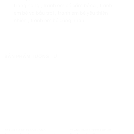
trong nắng , tranh em bé cầm bóng , tranh
em bé và bầu trời , tranh em bé yêu thiên
nhiên , tranh em bé cùng nhau.
SẢN PHẨM TƯƠNG TỰ
TRANH EM BÉ TREO PHÒNG
TRANH EM BÉ TREO PHÒNG