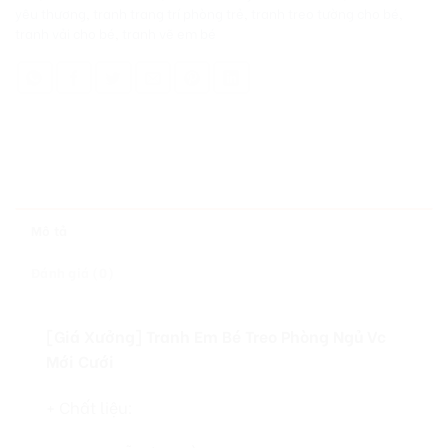
yêu thương
,
tranh trang trí phòng trẻ
,
tranh treo tường cho bé
,
tranh vải cho bé
,
tranh vẽ em bé
Mô tả
Đánh giá (0)
[Giá Xưởng] Tranh Em Bé Treo Phòng Ngủ Vc
Mới Cưới
+ Chất liệu: