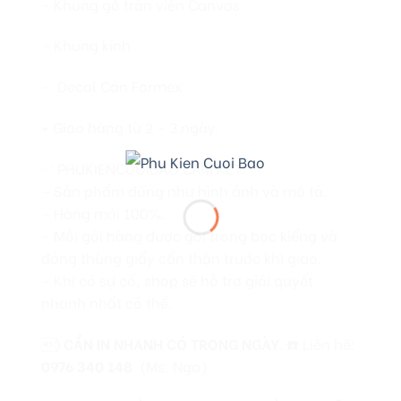
– Khung gỗ tràn viền Canvas
– Khung kính
– Decal Cán Formex
+ Giao hàng từ 2 – 3 ngày.
✅ PHUKIENCUOIBAO CAM KẾT:
– Sản phẩm đúng như hình ảnh và mô tả.
– Hàng mới 100%.
– Mỗi gói hàng được gói trong bọc kiếng và
đóng thùng giấy cẩn thận trước khi giao.
– Khi có sự cố, shop sẽ hỗ trợ giải quyết
nhanh nhất có thể.

〉
CẦN IN NHANH CÓ TRONG NGÀY
. ☎️ Liên hệ:
0976 340 148
(Ms: Nga)