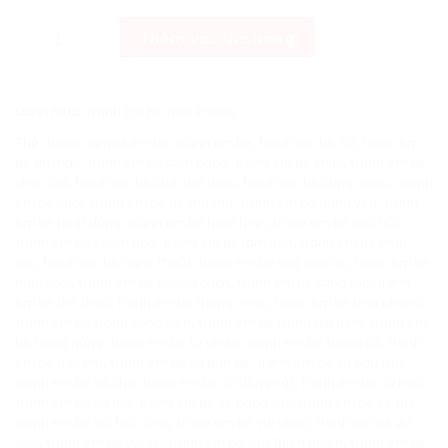
[Giá Xưởng] Tranh Em Bé Treo Phòng Ngủ Vc Mới Cưới Mẫu L12 số
Thêm vào giỏ hàng
Danh mục:
Tranh Em Bé Treo Phòng
Thẻ:
tranh canvas em bé
,
tranh em be
,
tranh em bé 3D
,
tranh em
bé ăn mặc
,
tranh em bé cầm bóng
,
tranh em bé chibi
,
tranh em bé
chơi đùa
,
tranh em bé chơi thể thao
,
tranh em bé cùng nhau.
,
tranh
em bé cười
,
tranh em bé dễ thương
,
tranh em bé đáng yêu
,
tranh
em bé hoạt động
,
tranh em bé hoạt hình
,
tranh em bé học hỏi
,
tranh em bé khám phá
,
tranh em bé làm quà
,
tranh em bé màu
sắc
,
tranh em bé nghệ thuật
,
tranh em bé ngộ nghĩnh
,
tranh em bé
ngồi chơi
,
tranh em bé phong cách
,
tranh em bé sáng tạo
,
tranh
em bé thể thao
,
tranh em bé thông minh
,
tranh em be treo phong
,
tranh em bé trong công viên
,
tranh em bé trong gia đình
,
tranh em
bé trong nắng
,
tranh em bé tự nhiên
,
tranh em bé tương lai
,
tranh
em bé ước mơ
,
tranh em bé và bạn bè
,
tranh em bé và bầu trời
,
tranh em bé và cha
,
tranh em bé và động vật
,
tranh em bé và hoa
,
tranh em bé và mẹ
,
tranh em bé vẽ bằng tay
,
tranh em bé vẽ tay
,
tranh em bé với thú cưng
,
tranh em bé vui nhộn
,
tranh em bé vui
tươi
,
tranh em bé vui vẻ
,
tranh em bé yêu thiên nhiên
,
tranh em bé