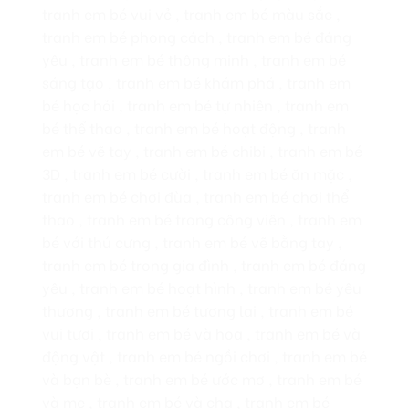
tranh em bé vui vẻ , tranh em bé màu sắc ,
tranh em bé phong cách , tranh em bé đáng
yêu , tranh em bé thông minh , tranh em bé
sáng tạo , tranh em bé khám phá , tranh em
bé học hỏi , tranh em bé tự nhiên , tranh em
bé thể thao , tranh em bé hoạt động , tranh
em bé vẽ tay , tranh em bé chibi , tranh em bé
3D , tranh em bé cười , tranh em bé ăn mặc ,
tranh em bé chơi đùa , tranh em bé chơi thể
thao , tranh em bé trong công viên , tranh em
bé với thú cưng , tranh em bé vẽ bằng tay ,
tranh em bé trong gia đình , tranh em bé đáng
yêu , tranh em bé hoạt hình , tranh em bé yêu
thương , tranh em bé tương lai , tranh em bé
vui tươi , tranh em bé và hoa , tranh em bé và
động vật , tranh em bé ngồi chơi , tranh em bé
và bạn bè , tranh em bé ước mơ , tranh em bé
và mẹ , tranh em bé và cha , tranh em bé