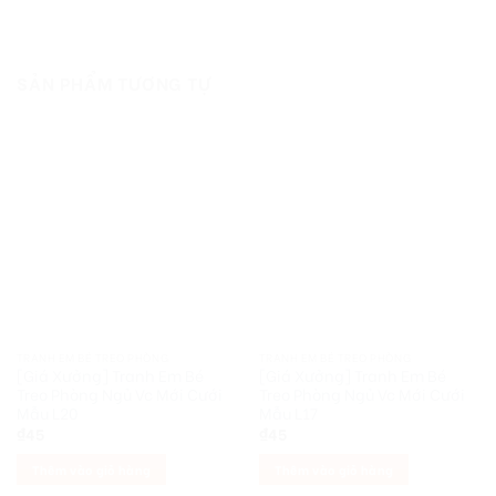
SẢN PHẨM TƯƠNG TỰ
TRANH EM BÉ TREO PHÒNG
TRANH EM BÉ TREO PHÒNG
[Giá Xưởng] Tranh Em Bé
[Giá Xưởng] Tranh Em Bé
Treo Phòng Ngủ Vc Mới Cưới
Treo Phòng Ngủ Vc Mới Cưới
Mẫu L20
Mẫu L17
₫
45
₫
45
Thêm vào giỏ hàng
Thêm vào giỏ hàng