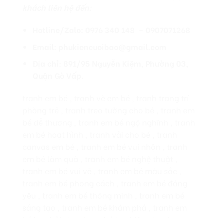
khách liên hệ đến:
Hotline/Zalo: 0976 340 148 – 0907071268
Email: phukiencuoibao@gmail.com
Địa chỉ: 891/95 Nguyễn Kiệm, Phường 03,
Quận Gò Vấp.
tranh em bé , tranh vẽ em bé , tranh trang trí
phòng trẻ , tranh treo tường cho bé , tranh em
bé dễ thương , tranh em bé ngộ nghĩnh , tranh
em bé hoạt hình , tranh vải cho bé , tranh
canvas em bé , tranh em bé vui nhộn , tranh
em bé làm quà , tranh em bé nghệ thuật ,
tranh em bé vui vẻ , tranh em bé màu sắc ,
tranh em bé phong cách , tranh em bé đáng
yêu , tranh em bé thông minh , tranh em bé
sáng tạo , tranh em bé khám phá , tranh em