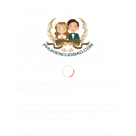
+ Giao hàng từ 2 – 3 ngày.
✅ PHUKIENCUOIBAO CAM KẾT:
– Sản phẩm đúng như hình ảnh và mô tả.
– Hàng mới 100%.
– Mỗi gói hàng được gói trong bọc kiếng và
đóng thùng giấy cẩn thận trước khi giao.
– Khi có sự cố, shop sẽ hỗ trợ giải quyết
nhanh nhất có thể.

〉
CẦN IN NHANH CÓ TRONG NGÀY
. ☎️ Liên hệ:
0976 340 148
(Ms: Nga)
〉 Quý khách cần in Hashtag tay cầm cho DÂU
RỄ – BẠN BÈ – NHÃN DÁN CHAI Phục vụ đám
cưới
. Xin vui lòng liên hệ!
Để được tư vấn và thiết kế chi tiết. Xin quý