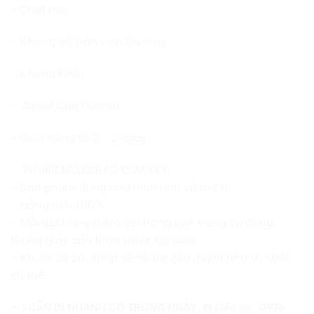
+ Chất liệu:
– Khung gỗ tràn viền Canvas
– Khung kính
– Decal Cán Formex
+ Giao hàng từ 2 – 3 ngày.
✅ PHUKIENCUOIBAO CAM KẾT:
– Sản phẩm đúng như hình ảnh và mô tả.
– Hàng mới 100%.
– Mỗi gói hàng được gói trong bọc kiếng và đóng
thùng giấy cẩn thận trước khi giao.
– Khi có sự cố, shop sẽ hỗ trợ giải quyết nhanh nhất
có thể.

〉
CẦN IN NHANH CÓ TRONG NGÀY
. ☎️ Liên hệ:
0976