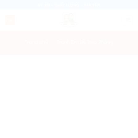
Skip
UY TÍN - CHẤT LƯỢNG - TẬN TÂM
to
content
Trang chủ
/
Tranh Em Bé Treo Phòng