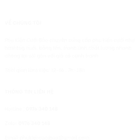
VỀ CHÚNG TÔI
Phụ Kiện Cưới Bảo chuyên cung cấp phụ kiện cưới như
hashtag cưới, bảng tên, tranh ảnh chất lượng nhanh
chóng tại sài gòn với giá cả cạnh tranh
Thời gian làm việc: t2-t6 : 7h-18h
THÔNG TIN LIÊN HỆ
Hotline :
0976 340 148
Zalo:
0976 340 148
Email:phukiencuoibao@gmail.com