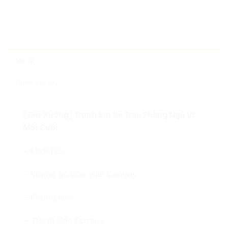
Mô tả
Đánh giá (0)
[Giá Xưởng] Tranh Em Bé Treo Phòng Ngủ Vc
Mới Cưới
+ Chất liệu:
– Khung gỗ tràn viền Canvas
– Khung kính
– Decal Cán Formex