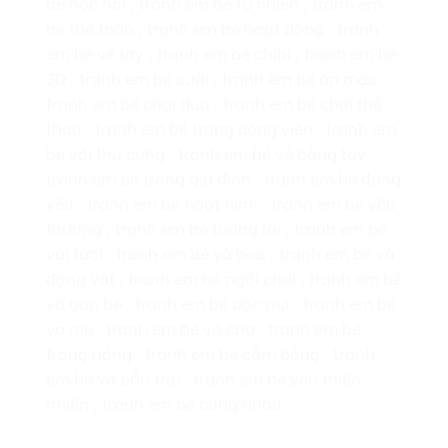
bé học hỏi , tranh em bé tự nhiên , tranh em
bé thể thao , tranh em bé hoạt động , tranh
em bé vẽ tay , tranh em bé chibi , tranh em bé
3D , tranh em bé cười , tranh em bé ăn mặc ,
tranh em bé chơi đùa , tranh em bé chơi thể
thao , tranh em bé trong công viên , tranh em
bé với thú cưng , tranh em bé vẽ bằng tay ,
tranh em bé trong gia đình , tranh em bé đáng
yêu , tranh em bé hoạt hình , tranh em bé yêu
thương , tranh em bé tương lai , tranh em bé
vui tươi , tranh em bé và hoa , tranh em bé và
động vật , tranh em bé ngồi chơi , tranh em bé
và bạn bè , tranh em bé ước mơ , tranh em bé
và mẹ , tranh em bé và cha , tranh em bé
trong nắng , tranh em bé cầm bóng , tranh
em bé và bầu trời , tranh em bé yêu thiên
nhiên , tranh em bé cùng nhau.