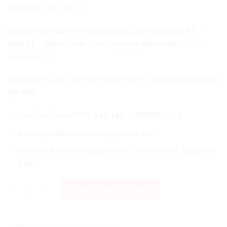
340 148
(Ms: Nga)
〉 Quý khách cần in Hashtag tay cầm cho DÂU RỄ –
BẠN BÈ – NHÃN DÁN CHAI Phục vụ đám cưới
. Xin vui
lòng liên hệ!
Để được tư vấn và thiết kế chi tiết. Xin quý khách liên
hệ đến:
Hotline/Zalo: 0976 340 148 – 0907071268
Email: phukiencuoibao@gmail.com
Địa chỉ: 891/95 Nguyễn Kiệm, Phường 03, Quận Gò
Vấp.
[Giá Xưởng] Tranh Em Bé Treo Phòng Ngủ Vc Mới Cưới Mẫu L14 số
Thêm vào giỏ hàng
Danh mục:
Tranh Em Bé Treo Phòng