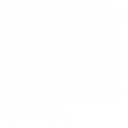
Thẻ:
tranh canvas em bé
,
tranh em be
,
tranh em bé 3D
,
tranh em
bé ăn mặc
,
tranh em bé cầm bóng
,
tranh em bé chibi
,
tranh em bé
chơi đùa
,
tranh em bé chơi thể thao
,
tranh em bé cùng nhau.
,
tranh
em bé cười
,
tranh em bé dễ thương
,
tranh em bé đáng yêu
,
tranh
em bé hoạt động
,
tranh em bé hoạt hình
,
tranh em bé học hỏi
,
tranh em bé khám phá
,
tranh em bé làm quà
,
tranh em bé màu
sắc
,
tranh em bé nghệ thuật
,
tranh em bé ngộ nghĩnh
,
tranh em bé
ngồi chơi
,
tranh em bé phong cách
,
tranh em bé sáng tạo
,
tranh
em bé thể thao
,
tranh em bé thông minh
,
tranh em be treo phong
,
tranh em bé trong công viên
,
tranh em bé trong gia đình
,
tranh em
bé trong nắng
,
tranh em bé tự nhiên
,
tranh em bé tương lai
,
tranh
em bé ước mơ
,
tranh em bé và bạn bè
,
tranh em bé và bầu trời
,
tranh em bé và cha
,
tranh em bé và động vật
,
tranh em bé và hoa
,
tranh em bé và mẹ
,
tranh em bé vẽ bằng tay
,
tranh em bé vẽ tay
,
tranh em bé với thú cưng
,
tranh em bé vui nhộn
,
tranh em bé vui
tươi
,
tranh em bé vui vẻ
,
tranh em bé yêu thiên nhiên
,
tranh em bé
yêu thương
,
tranh trang trí phòng trẻ
,
tranh treo tường cho bé
,
tranh vải cho bé
,
tranh vẽ em bé