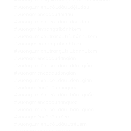
#vương_miện_cô_dâu_đội_đầu
#vuongmiencodaudoidau
#vuong_mien_co_dau_doi_dau
#vươngmiệntrangtríbánhkem
#vương_miện_trang_trí_bánh_kem
#vuongmientrangtribanhkem
#vuong_mien_trang_tri_banh_kem
#vươngmiệncôdâuđơngiản
#vương_miện_cô_dâu_đơn_giản
#vuongmiencodaudongian
#vuong_mien_co_dau_don_gian
#vươngmiệncôdâuhànquốc
#vương_miện_cô_dâu_hàn_quốc
#vuongmiencodauhanquoc
#vuong_mien_co_dau_han_quoc
#vươngmiệncôdâutrẻem
#vương_miện_cô_dâu_trẻ_em
#vuongmiencodautreem