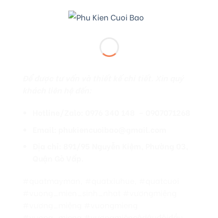
Để được tư vấn và thiết kế chi tiết. Xin quý
khách liên hệ đến:
Hotline/Zalo: 0976 340 148 – 0907071268
Email: phukiencuoibao@gmail.com
Địa chỉ: 891/95 Nguyễn Kiệm, Phường 03,
Quận Gò Vấp.
#quatmayman, #quatxiuhue, #quatcuoi
#vuong_mien_sinh_nhat #vươngmiệng
#vương_miệng #vuongmieng
#vuong_mieng #vươngmiệncôdâuđộiđầu