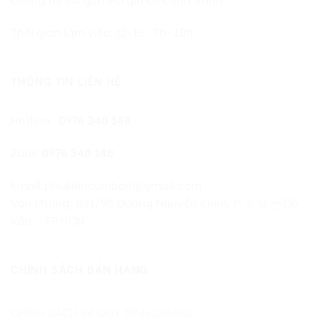
Thời gian làm việc: t2-t6 : 7h-18h
THÔNG TIN LIÊN HỆ
Hotline :
0976 340 148
Zalo:
0976 340 148
Email:phukiencuoibao@gmail.com
Văn Phòng: 891/95 Đường Nguyễn Kiệm, P. 3, Q. Gò
Vấp – TP.HCM
CHÍNH SÁCH BÁN HÀNG
CHÍNH SÁCH VÀ QUY ĐỊNH CHUNG