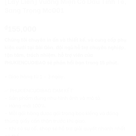
[Lấy Liền] Vương Miện Cô Dâu Tinh Tế,
Sang Trọng Mc001
155,000
₫
Chúng tôi chuyên in ấn và thiết kế, và cung cấp phụ
kiện cưới tại Sài Gòn. đội ngũ hỗ trợ chuyên nghiệp,
tận tâm, trách nhiệm. hỗ trợ viên của
PHUKIENCUOIBAO sẽ phản hồi bạn trong 15 phút.
+ Giao hàng từ 1 – 3 ngày.
✅ PHUKIENCUOIBAO CAM KẾT:
– Sản phẩm đúng như hình ảnh và mô tả.
– Hàng mới 100%.
– Mỗi gói hàng được gói trong bọc kiếng và đóng
thùng giấy cẩn thận trước khi giao.
– Khi có sự cố, shop sẽ hỗ trợ giải quyết nhanh nhất
có thể.