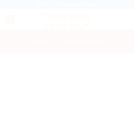
Skip
UY TÍN - CHẤT LƯỢNG - TẬN TÂM
to
content
Trang chủ
/
Vương Miện Cô Dâu