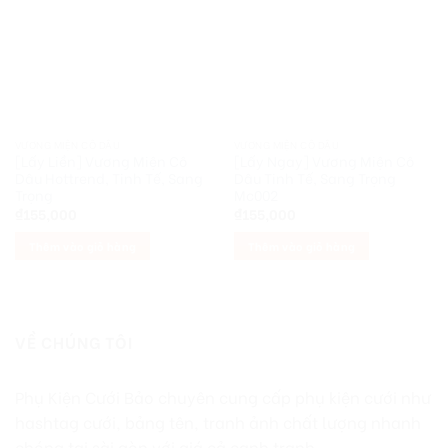
VƯƠNG MIỆN CÔ DÂU
VƯƠNG MIỆN CÔ DÂU
[Lấy Liền] Vương Miện Cô
[Lấy Ngay] Vương Miện Cô
Dâu Hottrend, Tinh Tế, Sang
Dâu Tinh Tế, Sang Trọng
Trọng
Mc002
₫
155,000
₫
155,000
Thêm vào giỏ hàng
Thêm vào giỏ hàng
VỀ CHÚNG TÔI
Phụ Kiện Cưới Bảo chuyên cung cấp phụ kiện cưới như
hashtag cưới, bảng tên, tranh ảnh chất lượng nhanh
chóng tại sài gòn với giá cả cạnh tranh