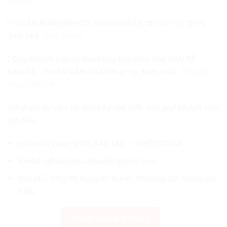

〉
CẦN IN NHANH CÓ TRONG NGÀY
. ☎️ Liên hệ:
0976
340 148
(Ms: Nga)
〉 Quý khách cần in Hashtag tay cầm cho DÂU RỄ –
BẠN BÈ – NHÃN DÁN CHAI Phục vụ đám cưới
. Xin vui
lòng liên hệ!
Để được tư vấn và thiết kế chi tiết. Xin quý khách liên
hệ đến:
Hotline/Zalo: 0976 340 148 – 0907071268
Email: phukiencuoibao@gmail.com
Địa chỉ: 891/95 Nguyễn Kiệm, Phường 03, Quận Gò
Vấp.
[Lấy Liền] Vương Miện Cô Dâu Tinh Tế, Sang Trọng Mc001 số lượn
Thêm vào giỏ hàng