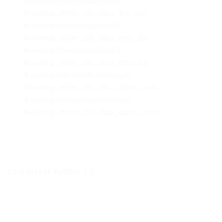
#vuong_mien_co_dau_tre_em
#vươngmiệncôdâuchobé
#vương_miện_cô_dâu_cho_bé
#vuongmiencodauchobe
#vuong_mien_co_dau_cho_be
#vươngmiệncôdâuđámcưới
#vương_miện_cô_dâu_đám_cưới
#vuongmiencodaudamcuoi
#vuong_mien_co_dau_dam_cuoi
SẢN PHẨM TƯƠNG TỰ