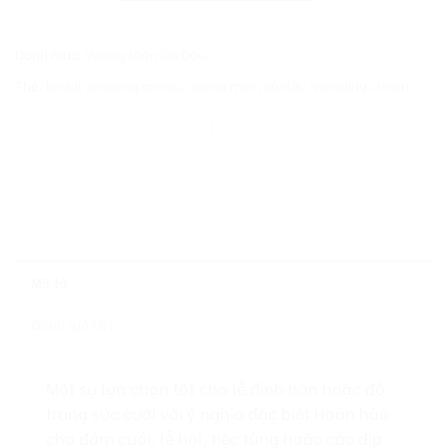
Danh mục:
Vương Miện Cô Dâu
Thẻ:
bridal wedding crown
,
vuong mien cô dâu
,
wedding crown
Mô tả
Đánh giá (0)
Một sự lựa chọn tốt cho lễ đính hôn hoặc đồ
trang sức cưới với ý nghĩa đặc biệt Hoàn hảo
cho đám cưới, lễ hội, tiệc tùng hoặc các dịp