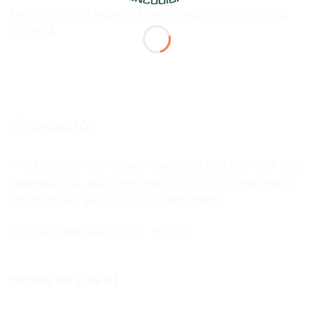
Địa chỉ: 891/95 Nguyễn Kiệm, Phường 03, Q. Gò Vấp,
Tp. HCM.
VỀ CHÚNG TÔI
Phụ Kiện Cưới Bảo chuyên cung cấp phụ kiện cưới như
hashtag cưới, bảng tên, tranh ảnh chất lượng nhanh
chóng tại sài gòn với giá cả cạnh tranh
Thời gian làm việc: t2-t6 : 7h-18h
THÔNG TIN LIÊN HỆ