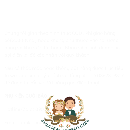
Chúng tôi giao theo hình thức COD . Phí giao hàng
có(30000vnđ) hoặc không phụ thuộc vào số lượng
hàng và khu vực đặt hàng. Nhân viên kinh doanh sẽ
gọi điện lại để xác nhận với quý khách.
Nếu có thắc mắc hoặc không đặt hàng được trực tiếp
từ website, xin quý khách vui lòng liên hệ 0362359817
để được tư vấn và đặt hàng qua điện thoại
PHỤ KIỆN CƯỚI BẢO
Hotline/Zalo: 0907071268
Email: phukiencuoibao@gmail.com