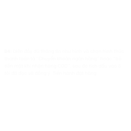
B4:
Điền đầy đủ thông tin như hình và chọn hình thức
thanh toán là “Chuyển khoản ngân hàng” hoặc “trả
tiền mặt khi nhận hàng COD”, sau đó tích dấu vào ô
tôi đã đọc và đồng ý. Tiến hành đặt hàng