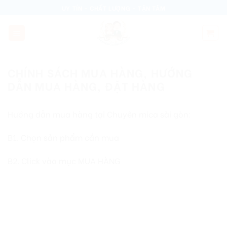
Skip
UY TÍN - CHẤT LƯỢNG - TẬN TÂM
to
content
CHÍNH SÁCH MUA HÀNG, HƯỚNG
DẪN MUA HÀNG, ĐẶT HÀNG
Hướng dẫn mua hàng tại Chuyên mica sài gòn:
B1. Chọn sản phẩm cần mua
B2. Click vào mục MUA HÀNG