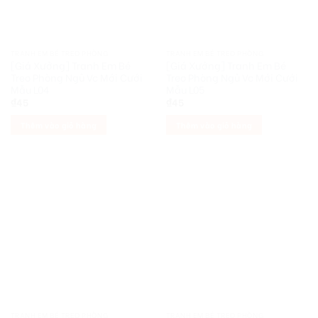
TRANH EM BÉ TREO PHÒNG
TRANH EM BÉ TREO PHÒNG
[Giá Xưởng] Tranh Em Bé
[Giá Xưởng] Tranh Em Bé
Treo Phòng Ngủ Vc Mới Cưới
Treo Phòng Ngủ Vc Mới Cưới
Mẫu L04
Mẫu L05
₫
45
₫
45
Thêm vào giỏ hàng
Thêm vào giỏ hàng
TRANH EM BÉ TREO PHÒNG
TRANH EM BÉ TREO PHÒNG