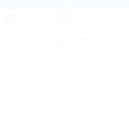
Skip
UY TÍN - CHẤT LƯỢNG - TẬN TÂM
to
content
Trang chủ
/
Sản phẩm được gắn thẻ “tranh em bé và
cha”
LỌC