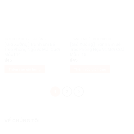
TRANH EM BÉ TREO PHÒNG
TRANH EM BÉ TREO PHÒNG
[Giá Xưởng] Tranh Em Bé
[Giá Xưởng] Tranh Em Bé
Treo Phòng Ngủ Vc Mới Cưới
Treo Phòng Ngủ Vc Mới Cưới
Mẫu L14
Mẫu L15
₫
45
₫
45
Thêm vào giỏ hàng
Thêm vào giỏ hàng
1
2
VỀ CHÚNG TÔI