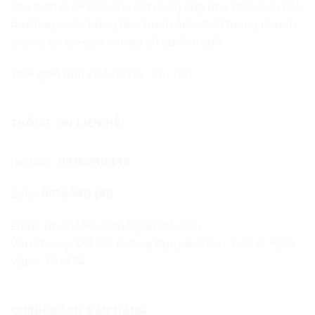
Phụ Kiện Cưới Bảo chuyên cung cấp phụ kiện cưới như
hashtag cưới, bảng tên, tranh ảnh chất lượng nhanh
chóng tại sài gòn với giá cả cạnh tranh
Thời gian làm việc: t2-t6 : 7h-18h
THÔNG TIN LIÊN HỆ
Hotline :
0976 340 148
Zalo:
0976 340 148
Email:phukiencuoibao@gmail.com
Văn Phòng: 891/95 Đường Nguyễn Kiệm, P. 3, Q. Gò
Vấp – TP.HCM
CHÍNH SÁCH BÁN HÀNG