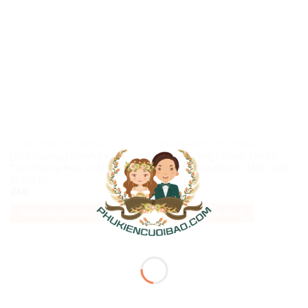
TRANH EM BÉ TREO PHÒNG
TRANH EM BÉ TREO PHÒNG
[Giá Xưởng] Tranh Em Bé
[Giá Xưởng] Tranh Em Bé
Treo Phòng Ngủ Vc Mới Cưới
Treo Phòng Ngủ Vc Mới Cưới
Mẫu L12
Mẫu L13
₫
45
₫
45
Thêm vào giỏ hàng
Thêm vào giỏ hàng