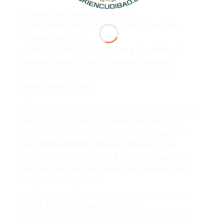
✅ PHUKIENCUOIBAO CAM KẾT:
– Sản phẩm đúng như hình ảnh và mô tả.
– Hàng mới 100%.
– Mỗi gói hàng được gói trong bọc kiếng và
đóng thùng giấy cẩn thận trước khi giao.
– Khi có sự cố, shop sẽ hỗ trợ giải quyết
nhanh nhất có thể.
Để treo trong nhà làm kỉ niệm được lâu dài, độ
bền cao (5-10 năm) Thiết kế theo yêu cầu.
Khách ưng mẫu nào nhắn thông tin qua cho
zalo
0976 340 148 (Nguyễn Thị Nga
). Sản
phẩm hoàn thành trong 2-3 ngày. Ngoài các
ảnh trên ra shop còn nhiều mẫu rất đẹp, vui
lòng ib để nhận mẫu.
________________________________
THIẾT KẾ IN ẤN PHUKIENCUOIBAO
Chuyên thiết kế & in ấn các sản phẩm quảng