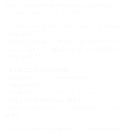
60×80 ( Tương đương bảng tròn, vuông 70Cm)
Ngoài kích thước trên vui lòng ib!
? Chất liệu: – Giấy decal có sẵn keo, dán trực tiếp vào
tường, gạch, gỗ…
– Decal ép form dày 3mm hay 5mm, có đục sẵn lỗ
treo, hoặc dán bằng keo 2 mặt trên các bề mặt như
tường, gạch, gỗ…
✅ PHUKIENCUOIBAO CAM KẾT:
– Sản phẩm đúng như hình ảnh và mô tả.
– Hàng mới 100%.
– Mỗi gói hàng được gói trong bọc kiếng và đóng
thùng giấy cẩn thận trước khi giao.
– Khi có sự cố, shop sẽ hỗ trợ giải quyết nhanh nhất
có thể.
Để treo trong nhà làm kỉ niệm được lâu dài, độ bền