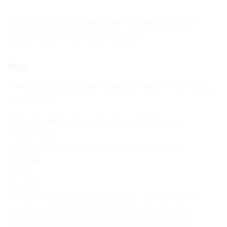
[Giá Xưởng] Bảng Tên Đám Cưới Có
Hình Theo Yêu Cầu MC65
55
₫
? PHUKIENCUOIBAO.com CAM KẾT GIAO HÀNG TRƯỚC
NGÀY LÀM LỄ
? Tên Sản Phẩm: Bảng Tên Trang Trí Tiệc Cưới
? Kích thước:
Bảng tên đám cưới treo backdrop, cổng hoa
Các size:
40×40
40 x 50
45 x 50 ( Tương đương bảng tròn, vuông 45cm)
40×60 ( Tương đương bảng tròn, vuông 50cm)
50×70 ( Tương đương bảng tròn, vuông 60cm)