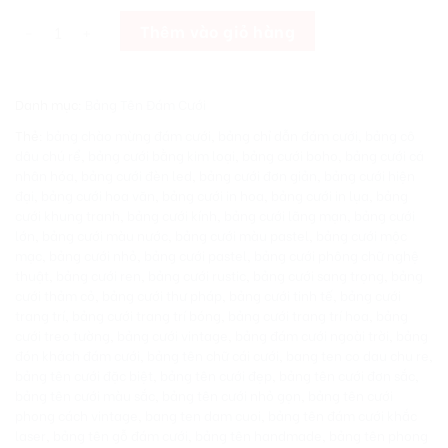
[Giá Xưởng] Bảng Tên Đám Cưới Có Hình Theo Yêu Cầu MC65 số l
Thêm vào giỏ hàng
Danh mục:
Bảng Tên Đám Cưới
Thẻ:
bảng chào mừng đám cưới
,
bảng chỉ dẫn đám cưới
,
bảng cô
dâu chú rể
,
bảng cưới bằng kim loại
,
bảng cưới boho
,
bảng cưới cá
nhân hóa
,
bảng cưới đèn led
,
bảng cưới đơn giản
,
bảng cưới hiện
đại
,
bảng cưới hoa văn
,
bảng cưới in hoa
,
bảng cưới in lụa
,
bảng
cưới khung tranh
,
bảng cưới kính
,
bảng cưới lãng mạn
,
bảng cưới
lớn
,
bảng cưới màu nước
,
bảng cưới màu pastel
,
bảng cưới mộc
mạc
,
bảng cưới nhỏ
,
bảng cưới pastel
,
bảng cưới phông chữ nghệ
thuật
,
bảng cưới ren
,
bảng cưới rustic
,
bảng cưới sang trọng
,
bảng
cưới thảm cỏ
,
bảng cưới thư pháp
,
bảng cưới tinh tế
,
bảng cưới
trang trí
,
bảng cưới trang trí bóng
,
bảng cưới trang trí hoa
,
bảng
cưới treo tường
,
bảng cưới vintage
,
bảng đám cưới ngoài trời
,
bảng
đón khách đám cưới
,
bảng tên chữ cái cưới
,
bang ten co dau chu re
,
bảng tên cưới đặc biệt
,
bảng tên cưới đẹp
,
bảng tên cưới đơn sắc
,
bảng tên cưới màu sắc
,
bảng tên cưới nhỏ gọn
,
bảng tên cưới
phong cách vintage
,
bang ten dam cuoi
,
bảng tên đám cưới khắc
laser
,
bảng tên gỗ đám cưới
,
bảng tên handmade
,
bảng tên phong