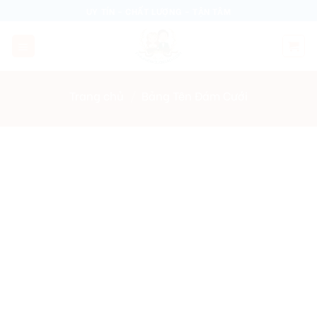
Skip
UY TÍN - CHẤT LƯỢNG - TẬN TÂM
to
content
Trang chủ
/
Bảng Tên Đám Cưới