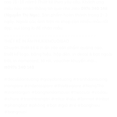
cao (5-10 năm) Thiết kế theo yêu cầu. Khách ưng
mẫu nào nhắn thông tin qua cho zalo
0976 340 148
(Nguyễn Thị Nga
). Sản phẩm hoàn thành trong 2-3
ngày. Ngoài các ảnh trên ra shop còn nhiều mẫu rất
đẹp, vui lòng ib để nhận mẫu.
________________________________
THIẾT KẾ IN ẤN PHUKIENCUOIBAO
Chuyên thiết kế & in ấn các sản phẩm quảng cáo,
thiết kế logo, bảng hiệu, hộp đèn, in decal & bạt ngoài
trời, in namecard, tờ rơi, voucher khuyến mãi…
☎️
0976 340 148
#decaldantuong #giaydantuong #tranhdantuong
inangiare #indecalgiare #thietkegiare #NangTho
#inansaigon #bangtendamcuoi #tieccuoi #codau
#chure #tranhtrangtri #mica #alu #format #inbạt
#phôngbạt #phông #bạt #giá #rẻ #banghieu
#bangcuoi