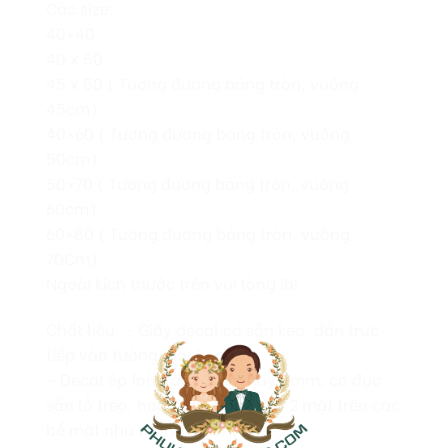
Các size:
40×40
40 x 50
45 x 50 ( Tương đương bảng tròn, vuông
45cm)
40×60 ( Tương đương bảng tròn, vuông
50cm)
50×70 ( Tương đương bảng tròn, vuông
60cm)
60×80 ( Tương đương bảng tròn, vuông
70Cm)
Ngoài kích thước trên vui lòng ib!
Chất liệu: – Giấy decal có sẵn keo, dán trực
tiếp vào tường, gạch, gỗ…
– Decal ép form dày 3mm hay 5mm, có đục
sẵn lỗ treo, hoặc dán bằng keo 2 mặt trên các
bề mặt như tường, gạch, gỗ…