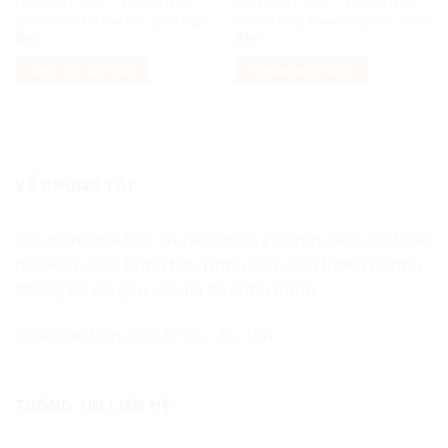
Hỏi Đẹp – Độc – Rẻ Có Thể
Hôn Đẹp – Độc – Rẻ Có Thể
Chỉnh Sửa Theo Yêu Cầu M25
Chỉnh Sửa Theo Yêu Cầu M23
₫
99
₫
99
Thêm vào giỏ hàng
Thêm vào giỏ hàng
VỀ CHÚNG TÔI
Phụ Kiện Cưới Bảo chuyên cung cấp phụ kiện cưới như
hashtag cưới, bảng tên, tranh ảnh chất lượng nhanh
chóng tại sài gòn với giá cả cạnh tranh
Thời gian làm việc: t2-t6 : 7h-18h
THÔNG TIN LIÊN HỆ