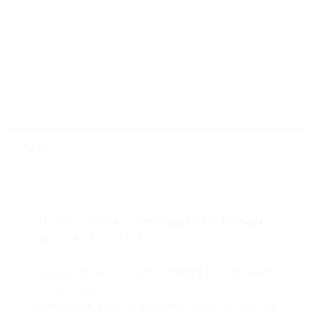
cách cưới
,
bảng tên tiệc cưới
,
bảng welcome wedding
Mô tả
Đánh giá (0)
PHUKIENCUOIBAO.com CAM KẾT GIAO HÀNG
TRƯỚC NGÀY LÀM LỄ
Tên Sản Phẩm: Bảng Tên Trang Trí Tiệc Cưới
Kích thước:
Bảng tên đám cưới treo backdrop, cổng hoa