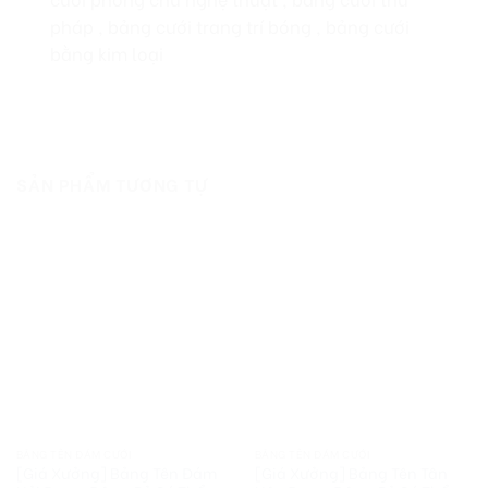
pháp , bảng cưới trang trí bóng , bảng cưới
bằng kim loại
SẢN PHẨM TƯƠNG TỰ
BẢNG TÊN ĐÁM CƯỚI
BẢNG TÊN ĐÁM CƯỚI
[Giá Xưởng] Bảng Tên Đám
[Giá Xưởng] Bảng Tên Tân