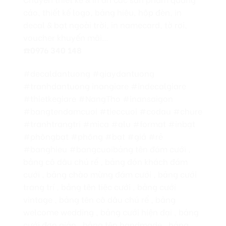
cáo, thiết kế logo, bảng hiệu, hộp đèn, in
decal & bạt ngoài trời, in namecard, tờ rơi,
voucher khuyến mãi…
☎️
0976 340 148
#decaldantuong #giaydantuong
#tranhdantuong inangiare #indecalgiare
#thietkegiare #NangTho #inansaigon
#bangtendamcuoi #tieccuoi #codau #chure
#tranhtrangtri #mica #alu #format #inbạt
#phôngbạt #phông #bạt #giá #rẻ
#banghieu #bangcuoibảng tên đám cưới ,
bảng cô dâu chú rể , bảng đón khách đám
cưới , bảng chào mừng đám cưới , bảng cưới
trang trí , bảng tên tiệc cưới , bảng cưới
vintage , bảng tên cô dâu chú rể , bảng
welcome wedding , bảng cưới hiện đại , bảng
cưới đơn giản , bảng tên handmade , bảng