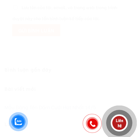
Lưu tên của tôi, email, và trang web trong trình
duyệt này cho lần bình luận kế tiếp của tôi.
Bình luận gần đây
Bài viết mới
Mẫu Bảng Tên Đám Cưới Hot Nhất 14/5
Lưu trữ