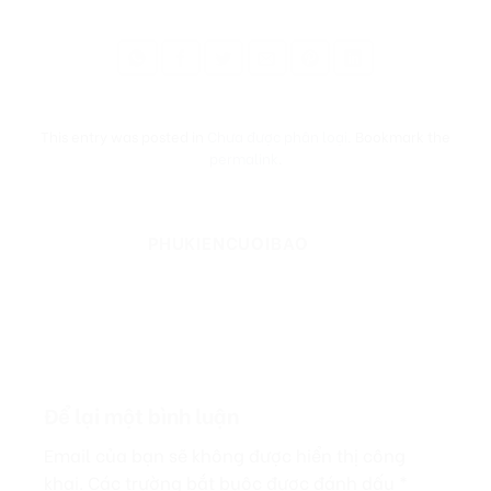
This entry was posted in
Chưa được phân loại
. Bookmark the
permalink
.
PHUKIENCUOIBAO
Để lại một bình luận
Email của bạn sẽ không được hiển thị công
khai.
Các trường bắt buộc được đánh dấu
*