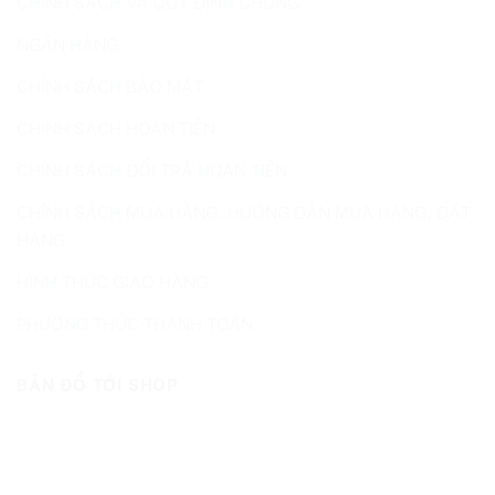
CHÍNH SÁCH VÀ QUY ĐỊNH CHUNG
NGÂN HÀNG
CHÍNH SÁCH BẢO MẬT
CHÍNH SÁCH HOÀN TIỀN
CHÍNH SÁCH ĐỔI TRẢ HOÀN TIỀN
CHÍNH SÁCH MUA HÀNG, HƯỚNG DẪN MUA HÀNG, ĐẶT
HÀNG
HÌNH THỨC GIAO HÀNG
PHƯƠNG THỨC THANH TOÁN
BẢN ĐỒ TỚI SHOP