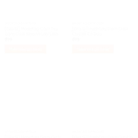
HASHTAG ĐÁM CƯỚI
HASHTAG ĐÁM CƯỚI
[Giá Sỉ] Hashtag Cầm Tay
[Giá Sỉ] Hashtag Đám Cưới
Đám Cưới Nhanh Lấy Liền
Chú Rể Cô Dâu
₫
99
₫
99
Thêm vào giỏ hàng
Thêm vào giỏ hàng
HASHTAG ĐÁM CƯỚI
HASHTAG ĐÁM CƯỚI
[Giá Sỉ] Hashtag Đám Cưới
[Giá Sỉ] Hashtag Đám Cưới In