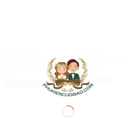
HASHTAG ĐÁM CƯỚI
HASHTAG ĐÁM CƯỚI
[Giá Sỉ] Hashtag Đám Cưới
[Giá Sỉ] Hashtag Đám Cưới
Nhanh Lấy Liền Thợ Lành
Ship Toàn Quốc
Nghề
₫
99
₫
99
Thêm vào giỏ hàng
Thêm vào giỏ hàng