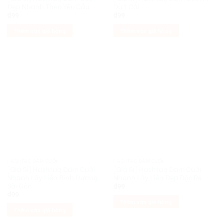
Đẹp Nhanh Theo Yêu Cầu
Dù 1 Cái
₫
99
₫
99
Thêm vào giỏ hàng
Thêm vào giỏ hàng
HASHTAG ĐÁM CƯỚI
HASHTAG ĐÁM CƯỚI
[Giá Sỉ] Hashtag Đám Cưới
[Giá Sỉ] Hashtag Đám Cưới
Nhanh Lấy Liền Bình Dương
Nhanh Lấy Liền Đẹp Độc Rẻ
Sài Gòn
₫
99
₫
99
Thêm vào giỏ hàng
Thêm vào giỏ hàng