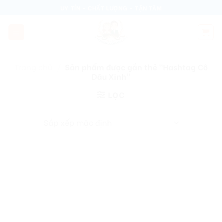
Skip
UY TÍN - CHẤT LƯỢNG - TẬN TÂM
to
content
Trang chủ
/
Sản phẩm được gắn thẻ “Hashtag Cô
Dâu Xinh”
LỌC