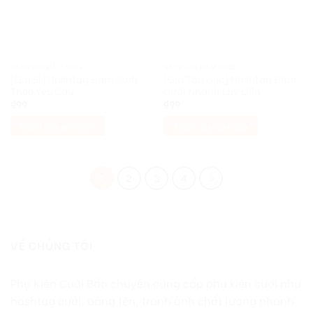
HASHTAG ĐÁM CƯỚI
HASHTAG ĐÁM CƯỚI
[Giá Sỉ] Hashtag Đám Cưới
[Giá Tận Gốc] Hashtag Đám
Theo Yêu Cầu
Cưới Nhanh Lấy Liền
₫
99
₫
99
Thêm vào giỏ hàng
Thêm vào giỏ hàng
1
2
3
4
VỀ CHÚNG TÔI
Phụ Kiện Cưới Bảo chuyên cung cấp phụ kiện cưới như
hashtag cưới, bảng tên, tranh ảnh chất lượng nhanh