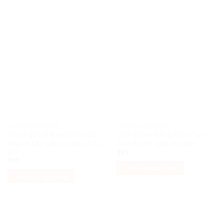
HASHTAG ĐÁM CƯỚI
HASHTAG ĐÁM CƯỚI
[Giá Sỉ] Hashtag Đám Cưới
[Giá Sỉ] Hashtag Đám Cưới
Nhanh Lấy Liền In Ngay Cả 1
Nhanh Lấy Liền Sài Gòn
Cái
₫
99
₫
99
Thêm vào giỏ hàng
Thêm vào giỏ hàng