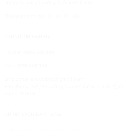
chóng tại sài gòn với giá cả cạnh tranh
Thời gian làm việc: t2-t6 : 7h-18h
THÔNG TIN LIÊN HỆ
Hotline :
0976 340 148
Zalo:
0976 340 148
Email:phukiencuoibao@gmail.com
Văn Phòng: 891/95 Đường Nguyễn Kiệm, P. 3, Q. Gò
Vấp – TP.HCM
CHÍNH SÁCH BÁN HÀNG