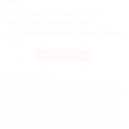
Hotline/Zalo: 0976 340 148 – 0907071268
Email: phukiencuoibao@gmail.com
Địa chỉ: 891/95 Nguyễn Kiệm, Phường 03, Quận Gò
Vấp.
[Giá Sỉ] Hashtag Đám Cưới Đẹp Nhanh Theo Yêu Cầu số lượng
Thêm vào giỏ hàng
Danh mục:
Hashtag Đám Cưới
Thẻ:
Đám Cưới
,
Hashtag Áo Cưới
,
Hashtag Bánh Cưới
,
Hashtag
Bánh Kem Cưới
,
hashtag cam tay dam cuoi
,
Hashtag Chỗ Ngồi Tiệc
Cưới
,
Hashtag Chủ Đề Cưới
,
Hashtag Chú Rể
,
Hashtag Chú Rể Lịch
Lãm
,
Hashtag Chụp Hình Cưới
,
Hashtag Chụp Hình Tiệc Cưới
,
Hashtag Cô Dâu
,
Hashtag Cô Dâu Chú Rể
,
Hashtag Cô Dâu Xinh
,
Hashtag Cưới Hỏi
,
Hashtag Cưới Hỏi Cổ Điển
,
Hashtag Cưới Hỏi
Hạnh Phúc
,
Hashtag Cưới Hỏi Hiện Đại
,
Hashtag Cưới Hỏi Lãng Mạn
,
Hashtag Cưới Hỏi Mùa Đông
,
Hashtag Cưới Hỏi Mùa Hè
,
Hashtag