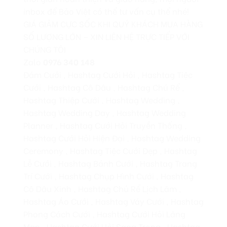
inbox để Bảo Việt có thể tư vấn cụ thể nhé!
GIÁ GIẢM CỰC SỐC KHI QUÝ KHÁCH MUA HÀNG
SỐ LƯỢNG LỚN – XIN LIÊN HỆ TRỰC TIẾP VỚI
CHÚNG TÔI
Zalo
0976 340 148
Đám Cưới , Hashtag Cưới Hỏi , Hashtag Tiệc
Cưới , Hashtag Cô Dâu , Hashtag Chú Rể ,
Hashtag Thiệp Cưới , Hashtag Wedding ,
Hashtag Wedding Day , Hashtag Wedding
Planner , Hashtag Cưới Hỏi Truyền Thống ,
Hashtag Cưới Hỏi Hiện Đại , Hashtag Wedding
Ceremony , Hashtag Tiệc Cưới Đẹp , Hashtag
Lễ Cưới , Hashtag Bánh Cưới , Hashtag Trang
Trí Cưới , Hashtag Chụp Hình Cưới , Hashtag
Cô Dâu Xinh , Hashtag Chú Rể Lịch Lãm ,
Hashtag Áo Cưới , Hashtag Váy Cưới , Hashtag
Phong Cách Cưới , Hashtag Cưới Hỏi Lãng
Mạn , Hashtag Cưới Hỏi Sang Trọng , Hashtag