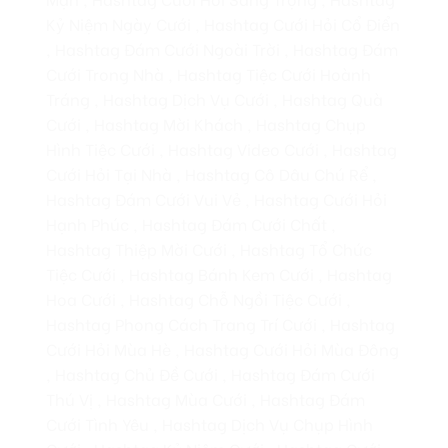
Kỷ Niệm Ngày Cưới , Hashtag Cưới Hỏi Cổ Điển
, Hashtag Đám Cưới Ngoài Trời , Hashtag Đám
Cưới Trong Nhà , Hashtag Tiệc Cưới Hoành
Tráng , Hashtag Dịch Vụ Cưới , Hashtag Quà
Cưới , Hashtag Mời Khách , Hashtag Chụp
Hình Tiệc Cưới , Hashtag Video Cưới , Hashtag
Cưới Hỏi Tại Nhà , Hashtag Cô Dâu Chú Rể ,
Hashtag Đám Cưới Vui Vẻ , Hashtag Cưới Hỏi
Hạnh Phúc , Hashtag Đám Cưới Chất ,
Hashtag Thiệp Mời Cưới , Hashtag Tổ Chức
Tiệc Cưới , Hashtag Bánh Kem Cưới , Hashtag
Hoa Cưới , Hashtag Chỗ Ngồi Tiệc Cưới ,
Hashtag Phong Cách Trang Trí Cưới , Hashtag
Cưới Hỏi Mùa Hè , Hashtag Cưới Hỏi Mùa Đông
, Hashtag Chủ Đề Cưới , Hashtag Đám Cưới
Thú Vị , Hashtag Mùa Cưới , Hashtag Đám
Cưới Tình Yêu , Hashtag Dịch Vụ Chụp Hình