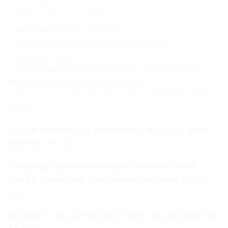
+ Giao hàng từ 2 – 3 ngày.
✅ PHUKIENCUOIBAO CAM KẾT:
– Sản phẩm đúng như hình ảnh và mô tả.
– Hàng mới 100%.
– Mỗi gói hàng được gói trong bọc kiếng và đóng
thùng giấy cẩn thận trước khi giao.
– Khi có sự cố, shop sẽ hỗ trợ giải quyết nhanh nhất
có thể.

〉
CẦN IN NHANH CÓ TRONG NGÀY
. ☎️ Liên hệ:
0976
340 148
(Ms: Nga)
〉 Quý khách cần in Hashtag tay cầm cho DÂU RỄ –
BẠN BÈ – NHÃN DÁN CHAI Phục vụ đám cưới
. Xin vui
lòng liên hệ!
Để được tư vấn và thiết kế chi tiết. Xin quý khách liên
hệ đến: