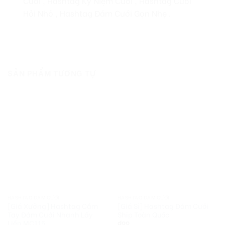
Cưới , Hashtag Kỷ Niệm Cưới , Hashtag Cưới
Hỏi Nhỏ , Hashtag Đám Cưới Gọn Nhẹ .
SẢN PHẨM TƯƠNG TỰ
HASHTAG ĐÁM CƯỚI
HASHTAG ĐÁM CƯỚI
[Giá Xưởng] Hashtag Cầm
[Giá Sỉ] Hashtag Đám Cưới
Tay Đám Cưới Nhanh Lấy
Ship Toàn Quốc
Liền MC115
₫
99