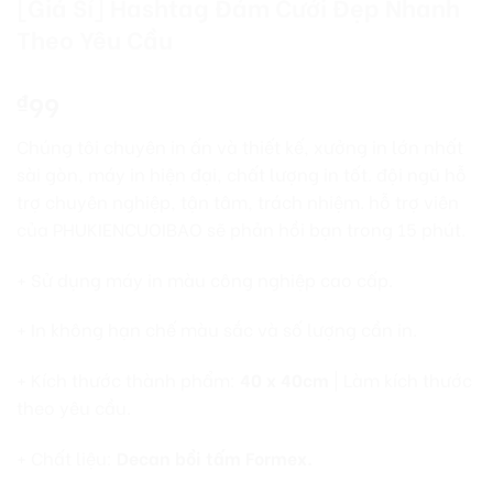
[Giá Sỉ] Hashtag Đám Cưới Đẹp Nhanh
Theo Yêu Cầu
99
₫
Chúng tôi chuyên in ấn và thiết kế, xưởng in lớn nhất
sài gòn, máy in hiện đại, chất lượng in tốt. đội ngũ hỗ
trợ chuyên nghiệp, tận tâm, trách nhiệm. hỗ trợ viên
của PHUKIENCUOIBAO sẽ phản hồi bạn trong 15 phút.
+ Sử dụng máy in màu công nghiệp cao cấp.
+ In không hạn chế màu sắc và số lượng cần in.
+ Kích thước thành phẩm:
40 x 40cm
| Làm kích thước
theo yêu cầu.
+ Chất liệu:
Decan bồi tấm Formex.