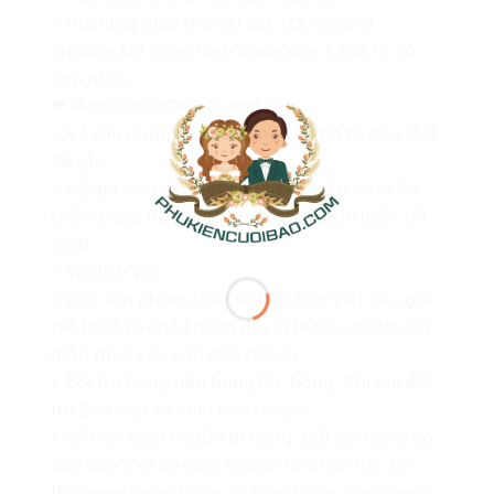
– Hashtag Siêu Nhỏ 3li 20k (15-25cm)
Thường khi chụp hình dùng size A3 sẽ rõ và
đẹp nhất.
❤ PHUKIENCUOIBAO cam kết
– Về sản phẩm: Hàng đúng với mô tả Bảo Việt
đã ghi.
– Về giá cả: Bảo Việt đều tự thiết kế và in ấn
không qua trung gian nên giá thành luôn tốt
nhất.
– Về dịch vụ:
+ Các sản phẩm thiết kế bên Bảo Việt đều gửi
file thiết kế cho khách duyệt trước, chỉnh sửa
mẫu theo yêu cầu của khách
+ Đổi trả hàng nếu hàng lỗi, hỏng. Chi phí đổi
trả Bảo Việt sẽ chịu cho khách.
+ Về thời gian chuẩn bị hàng: Đối với hàng có
sẵn Bảo Việt sẽ giao nhanh nhất có thể. Về
thời gian hoàn thiện và giao hàng, mọi người