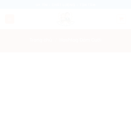
Skip
UY TÍN - CHẤT LƯỢNG - TẬN TÂM
to
content
Trang chủ
/
Hashtag Đám Cưới