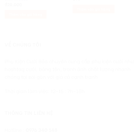
₫
20,000
Thêm vào giỏ hàng
Thêm vào giỏ hàng
VỀ CHÚNG TÔI
Phụ Kiện Cưới Bảo chuyên cung cấp phụ kiện cưới như
hashtag cưới, bảng tên, tranh ảnh chất lượng nhanh
chóng tại sài gòn với giá cả cạnh tranh
Thời gian làm việc: t2-t6 : 7h-18h
THÔNG TIN LIÊN HỆ
Hotline :
0976 340 148