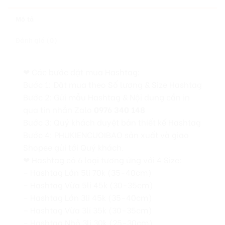
Mô tả
Đánh giá (0)
❤ Các bước đặt mua Hashtag:
Bước 1: Đặt mua theo Số lượng & Size Hashtag
Bước 2: Gửi mẫu Hashtag & Nội dung cần in
qua tin nhắn Zalo
0976 340 148
Bước 3: Quý khách duyệt bản thiết kế Hashtag
Bước 4: PHUKIENCUOIBAO sản xuất và giao
Shopee gửi tới Quý khách.
❤ Hashtag có 6 loại tương ứng với 4 Size:
– Hashtag Lớn 5li 70k (35-40cm)
– Hashtag Vừa 5li 45k (30-35cm)
– Hashtag Lớn 3li 45k (35-40cm)
– Hashtag Vừa 3li 35k (30-35cm)
– Hashtag Nhỏ 3li 30k (25-30cm)