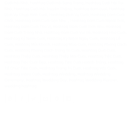
Cưới Hỏi Nhỏ
,
Hashtag Cưới Hỏi Sang Trọng
,
Hashtag Cưới Hỏi Tại
Nhà
,
Hashtag Cưới Hỏi Truyền Thống
,
hashtag dam cuoi
,
Hashtag
Dịch Vụ Chụp Hình Cưới
,
Hashtag Dịch Vụ Cưới
,
Hashtag Đám Cưới
Chất
,
Hashtag Đám Cưới Gọn Nhẹ .
,
Hashtag Đám Cưới Ngoài Trời
,
Hashtag Đám Cưới Thú Vị
,
Hashtag Đám Cưới Tình Yêu
,
Hashtag
Đám Cưới Trong Nhà
,
Hashtag Đám Cưới Vui Vẻ
,
Hashtag Hoa Cưới
,
Hashtag Kỷ Niệm Cưới
,
Hashtag Kỷ Niệm Ngày Cưới
,
Hashtag Lễ
Cưới
,
Hashtag Mời Khách
,
Hashtag Mùa Cưới
,
Hashtag Phong Cách
Cưới
,
Hashtag Phong Cách Trang Trí Cưới
,
Hashtag Quà Cưới
,
Hashtag Thiệp Cưới
,
Hashtag Thiệp Mời Cưới
,
Hashtag Tiệc Cưới
,
Hashtag Tiệc Cưới Đẹp
,
Hashtag Tiệc Cưới Hoành Tráng
,
Hashtag
Tổ Chức Tiệc Cưới
,
Hashtag Trang Trí Cưới
,
Hashtag Váy Cưới
,
Hashtag Video Cưới
,
Hashtag Wedding
,
Hashtag Wedding
Ceremony
,
Hashtag Wedding Day
,
Hashtag Wedding Planner
,
wedding hashtag