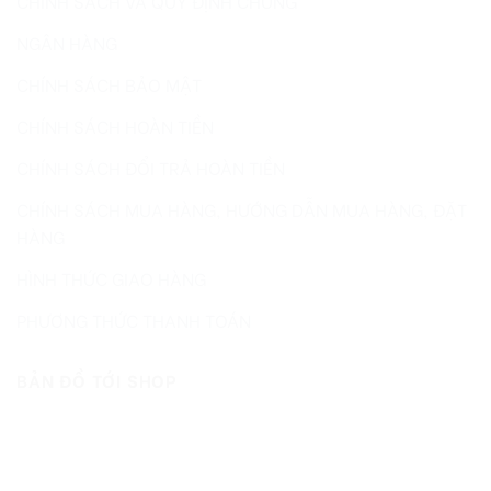
CHÍNH SÁCH VÀ QUY ĐỊNH CHUNG
NGÂN HÀNG
CHÍNH SÁCH BẢO MẬT
CHÍNH SÁCH HOÀN TIỀN
CHÍNH SÁCH ĐỔI TRẢ HOÀN TIỀN
CHÍNH SÁCH MUA HÀNG, HƯỚNG DẪN MUA HÀNG, ĐẶT
HÀNG
HÌNH THỨC GIAO HÀNG
PHƯƠNG THỨC THANH TOÁN
BẢN ĐỒ TỚI SHOP