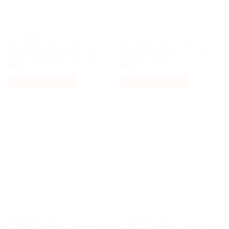
HASHTAG ĐÁM CƯỚI
HASHTAG ĐÁM CƯỚI
[Giá Sỉ] Hashtag Cầm Tay
[Giá Sỉ] Hashtag Đám Cưới
Đám Cưới Nhanh Lấy Liền
Chú Rể Cô Dâu
₫
99
₫
99
Thêm vào giỏ hàng
Thêm vào giỏ hàng
HASHTAG ĐÁM CƯỚI
HASHTAG ĐÁM CƯỚI
[Giá Sỉ] Hashtag Đám Cưới
[Giá Sỉ] Hashtag Đám Cưới In