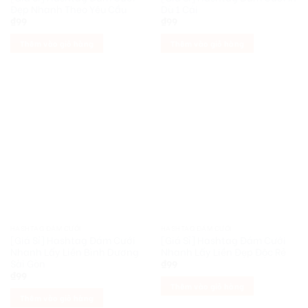
Đẹp Nhanh Theo Yêu Cầu
Dù 1 Cái
₫
99
₫
99
Thêm vào giỏ hàng
Thêm vào giỏ hàng
HASHTAG ĐÁM CƯỚI
HASHTAG ĐÁM CƯỚI
[Giá Sỉ] Hashtag Đám Cưới
[Giá Sỉ] Hashtag Đám Cưới
Nhanh Lấy Liền Bình Dương
Nhanh Lấy Liền Đẹp Độc Rẻ
Sài Gòn
₫
99
₫
99
Thêm vào giỏ hàng
Thêm vào giỏ hàng