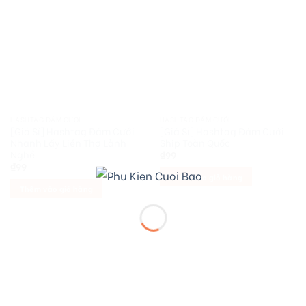
HASHTAG ĐÁM CƯỚI
HASHTAG ĐÁM CƯỚI
[Giá Sỉ] Hashtag Đám Cưới
[Giá Sỉ] Hashtag Đám Cưới
Nhanh Lấy Liền Thợ Lành
Ship Toàn Quốc
Nghề
₫
99
₫
99
Thêm vào giỏ hàng
Thêm vào giỏ hàng