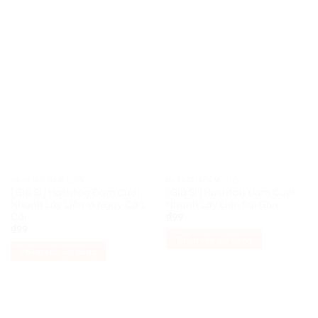
HASHTAG ĐÁM CƯỚI
HASHTAG ĐÁM CƯỚI
[Giá Sỉ] Hashtag Đám Cưới
[Giá Sỉ] Hashtag Đám Cưới
Nhanh Lấy Liền In Ngay Cả 1
Nhanh Lấy Liền Sài Gòn
Cái
₫
99
₫
99
Thêm vào giỏ hàng
Thêm vào giỏ hàng