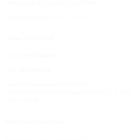
chóng tại sài gòn với giá cả cạnh tranh
Thời gian làm việc: t2-t6 : 7h-18h
THÔNG TIN LIÊN HỆ
Hotline :
0976 340 148
Zalo:
0976 340 148
Email:phukiencuoibao@gmail.com
Văn Phòng: 891/95 Đường Nguyễn Kiệm, P. 3, Q. Gò
Vấp – TP.HCM
CHÍNH SÁCH BÁN HÀNG