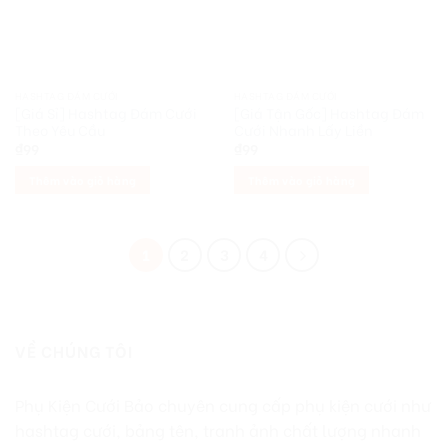
HASHTAG ĐÁM CƯỚI
HASHTAG ĐÁM CƯỚI
[Giá Sỉ] Hashtag Đám Cưới
[Giá Tận Gốc] Hashtag Đám
Theo Yêu Cầu
Cưới Nhanh Lấy Liền
₫
99
₫
99
Thêm vào giỏ hàng
Thêm vào giỏ hàng
1
2
3
4
VỀ CHÚNG TÔI
Phụ Kiện Cưới Bảo chuyên cung cấp phụ kiện cưới như
hashtag cưới, bảng tên, tranh ảnh chất lượng nhanh