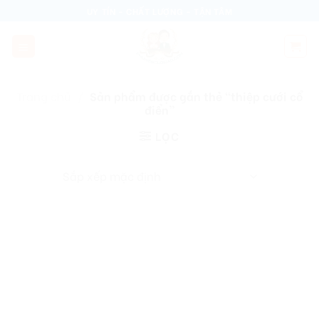
Skip
UY TÍN - CHẤT LƯỢNG - TẬN TÂM
to
content
Trang chủ
/
Sản phẩm được gắn thẻ “thiệp cưới cổ
điển”
LỌC