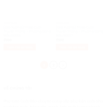
THIỆP CƯỚI
THIỆP CƯỚI
[Giá Xưởng] Thiệp Cưới
[Giá Xưởng] Thiệp Cưới
Truyền Thống – Phương Đông
Truyền Thống – Phương Đông
Mẫu B0006
Mẫu B0017
₫
500
₫
500
Thêm vào giỏ hàng
Thêm vào giỏ hàng
1
2
VỀ CHÚNG TÔI
Phụ Kiện Cưới Bảo chuyên cung cấp phụ kiện cưới như
hashtag cưới, bảng tên, tranh ảnh chất lượng nhanh