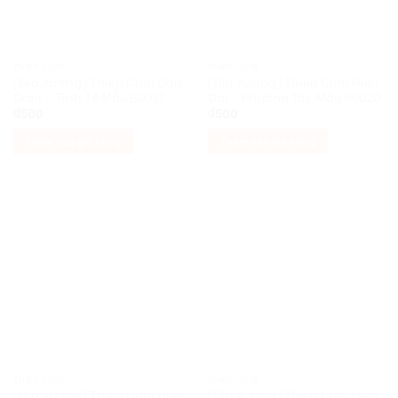
THIỆP CƯỚI
THIỆP CƯỚI
[Giá Xưởng] Thiệp Cưới Đơn
[Giá Xưởng] Thiệp Cưới Hiện
Giản – Tinh Tế Mẫu B0037
Đại – Phương Tây Mẫu B0020
₫
500
₫
500
Thêm vào giỏ hàng
Thêm vào giỏ hàng
THIỆP CƯỚI
THIỆP CƯỚI
[Giá Xưởng] Thiệp Cưới Hiện
[Giá Xưởng] Thiệp Cưới Hiện