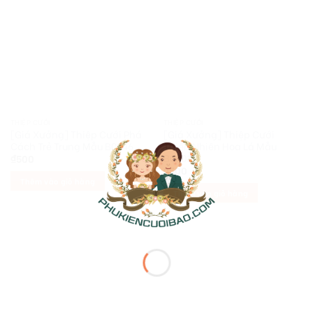
THIỆP CƯỚI
THIỆP CƯỚI
[Giá Xưởng] Thiệp Cưới Phá
[Giá Xưởng] Thiệp Cưới
Cách Trẻ Trung Mẫu B0046
Thiên Nhiên Hoa Lá Mẫu
B0001
₫
500
₫
500
Thêm vào giỏ hàng
Thêm vào giỏ hàng