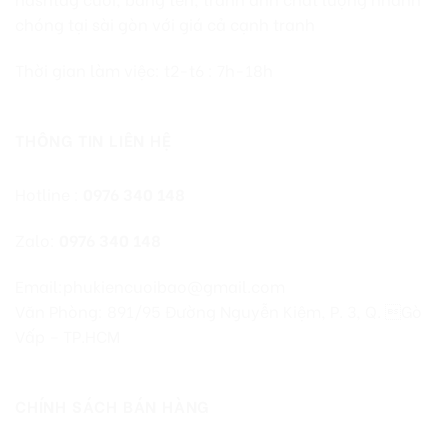
chóng tại sài gòn với giá cả cạnh tranh
Thời gian làm việc: t2-t6 : 7h-18h
THÔNG TIN LIÊN HỆ
Hotline :
0976 340 148
Zalo:
0976 340 148
Email:phukiencuoibao@gmail.com
Văn Phòng: 891/95 Đường Nguyễn Kiệm, P. 3, Q. Gò
Vấp – TP.HCM
CHÍNH SÁCH BÁN HÀNG