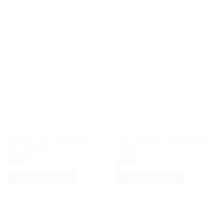
THIỆP CƯỚI
THIỆP CƯỚI
[Giá Xưởng] Thiệp Cưới Hiện
[Giá Xưởng] Thiệp Cưới Phá
Đại Theo Phong Cách Châu
Cách Trẻ Trung Hiện Đại Mẫu
Âu Mẫu X0013
B0027
₫
500
₫
500
Thêm vào giỏ hàng
Thêm vào giỏ hàng