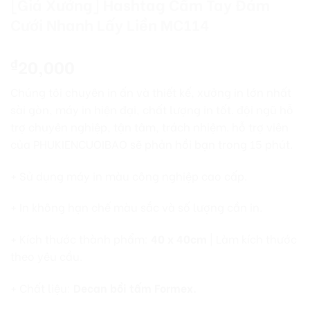
[Giá Xưởng] Hashtag Cầm Tay Đám
Cưới Nhanh Lấy Liền MC114
20,000
₫
Chúng tôi chuyên in ấn và thiết kế, xưởng in lớn nhất
sài gòn, máy in hiện đại, chất lượng in tốt. đội ngũ hỗ
trợ chuyên nghiệp, tận tâm, trách nhiệm. hỗ trợ viên
của PHUKIENCUOIBAO sẽ phản hồi bạn trong 15 phút.
+ Sử dụng máy in màu công nghiệp cao cấp.
+ In không hạn chế màu sắc và số lượng cần in.
+ Kích thước thành phẩm:
40 x 40cm
| Làm kích thước
theo yêu cầu.
+ Chất liệu:
Decan bồi tấm Formex.