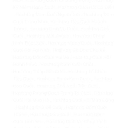
Kỷ Niệm Ngày Cưới , Hashtag Cưới Hỏi Cổ Điển
, Hashtag Đám Cưới Ngoài Trời , Hashtag Đám
Cưới Trong Nhà , Hashtag Tiệc Cưới Hoành
Tráng , Hashtag Dịch Vụ Cưới , Hashtag Quà
Cưới , Hashtag Mời Khách , Hashtag Chụp
Hình Tiệc Cưới , Hashtag Video Cưới , Hashtag
Cưới Hỏi Tại Nhà , Hashtag Cô Dâu Chú Rể ,
Hashtag Đám Cưới Vui Vẻ , Hashtag Cưới Hỏi
Hạnh Phúc , Hashtag Đám Cưới Chất ,
Hashtag Thiệp Mời Cưới , Hashtag Tổ Chức
Tiệc Cưới , Hashtag Bánh Kem Cưới , Hashtag
Hoa Cưới , Hashtag Chỗ Ngồi Tiệc Cưới ,
Hashtag Phong Cách Trang Trí Cưới , Hashtag
Cưới Hỏi Mùa Hè , Hashtag Cưới Hỏi Mùa Đông
, Hashtag Chủ Đề Cưới , Hashtag Đám Cưới
Thú Vị , Hashtag Mùa Cưới , Hashtag Đám
Cưới Tình Yêu , Hashtag Dịch Vụ Chụp Hình