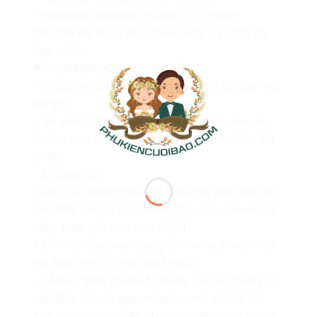
– Hashtag Siêu Nhỏ 3li 20k (15-25cm)
Thường khi chụp hình dùng size A3 sẽ rõ và
đẹp nhất.
❤ PHUKIENCUOIBAO cam kết
– Về sản phẩm: Hàng đúng với mô tả Bảo Việt
đã ghi.
– Về giá cả: Bảo Việt đều tự thiết kế và in ấn
không qua trung gian nên giá thành luôn tốt
nhất.
– Về dịch vụ:
+ Các sản phẩm thiết kế bên Bảo Việt đều gửi
file thiết kế cho khách duyệt trước, chỉnh sửa
mẫu theo yêu cầu của khách
+ Đổi trả hàng nếu hàng lỗi, hỏng. Chi phí đổi
trả Bảo Việt sẽ chịu cho khách.
+ Về thời gian chuẩn bị hàng: Đối với hàng có
sẵn Bảo Việt sẽ giao nhanh nhất có thể. Về
thời gian hoàn thiện và giao hàng, mọi người