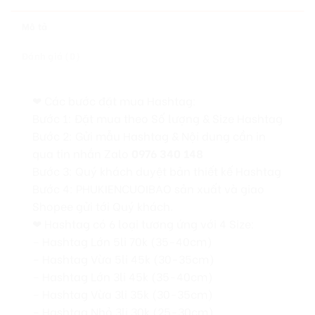
Mô tả
Đánh giá (0)
❤ Các bước đặt mua Hashtag:
Bước 1: Đặt mua theo Số lượng & Size Hashtag
Bước 2: Gửi mẫu Hashtag & Nội dung cần in
qua tin nhắn Zalo
0976 340 148
Bước 3: Quý khách duyệt bản thiết kế Hashtag
Bước 4: PHUKIENCUOIBAO sản xuất và giao
Shopee gửi tới Quý khách.
❤ Hashtag có 6 loại tương ứng với 4 Size:
– Hashtag Lớn 5li 70k (35-40cm)
– Hashtag Vừa 5li 45k (30-35cm)
– Hashtag Lớn 3li 45k (35-40cm)
– Hashtag Vừa 3li 35k (30-35cm)
– Hashtag Nhỏ 3li 30k (25-30cm)