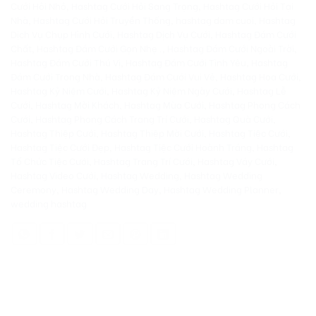
Cưới Hỏi Nhỏ
,
Hashtag Cưới Hỏi Sang Trọng
,
Hashtag Cưới Hỏi Tại
Nhà
,
Hashtag Cưới Hỏi Truyền Thống
,
hashtag dam cuoi
,
Hashtag
Dịch Vụ Chụp Hình Cưới
,
Hashtag Dịch Vụ Cưới
,
Hashtag Đám Cưới
Chất
,
Hashtag Đám Cưới Gọn Nhẹ .
,
Hashtag Đám Cưới Ngoài Trời
,
Hashtag Đám Cưới Thú Vị
,
Hashtag Đám Cưới Tình Yêu
,
Hashtag
Đám Cưới Trong Nhà
,
Hashtag Đám Cưới Vui Vẻ
,
Hashtag Hoa Cưới
,
Hashtag Kỷ Niệm Cưới
,
Hashtag Kỷ Niệm Ngày Cưới
,
Hashtag Lễ
Cưới
,
Hashtag Mời Khách
,
Hashtag Mùa Cưới
,
Hashtag Phong Cách
Cưới
,
Hashtag Phong Cách Trang Trí Cưới
,
Hashtag Quà Cưới
,
Hashtag Thiệp Cưới
,
Hashtag Thiệp Mời Cưới
,
Hashtag Tiệc Cưới
,
Hashtag Tiệc Cưới Đẹp
,
Hashtag Tiệc Cưới Hoành Tráng
,
Hashtag
Tổ Chức Tiệc Cưới
,
Hashtag Trang Trí Cưới
,
Hashtag Váy Cưới
,
Hashtag Video Cưới
,
Hashtag Wedding
,
Hashtag Wedding
Ceremony
,
Hashtag Wedding Day
,
Hashtag Wedding Planner
,
wedding hashtag