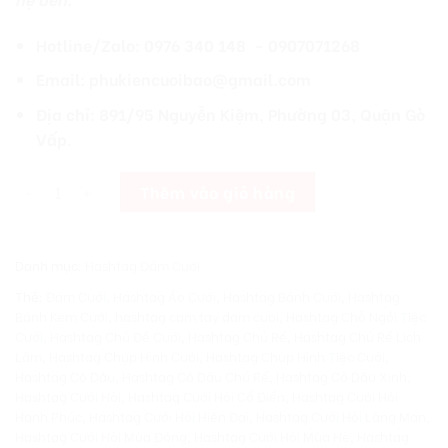
Hotline/Zalo: 0976 340 148 – 0907071268
Email: phukiencuoibao@gmail.com
Địa chỉ: 891/95 Nguyễn Kiệm, Phường 03, Quận Gò
Vấp.
[Giá Xưởng] Hashtag Cầm Tay Đám Cưới Nhanh Lấy Liền MC114 
Thêm vào giỏ hàng
Danh mục:
Hashtag Đám Cưới
Thẻ:
Đám Cưới
,
Hashtag Áo Cưới
,
Hashtag Bánh Cưới
,
Hashtag
Bánh Kem Cưới
,
hashtag cam tay dam cuoi
,
Hashtag Chỗ Ngồi Tiệc
Cưới
,
Hashtag Chủ Đề Cưới
,
Hashtag Chú Rể
,
Hashtag Chú Rể Lịch
Lãm
,
Hashtag Chụp Hình Cưới
,
Hashtag Chụp Hình Tiệc Cưới
,
Hashtag Cô Dâu
,
Hashtag Cô Dâu Chú Rể
,
Hashtag Cô Dâu Xinh
,
Hashtag Cưới Hỏi
,
Hashtag Cưới Hỏi Cổ Điển
,
Hashtag Cưới Hỏi
Hạnh Phúc
,
Hashtag Cưới Hỏi Hiện Đại
,
Hashtag Cưới Hỏi Lãng Mạn
,
Hashtag Cưới Hỏi Mùa Đông
,
Hashtag Cưới Hỏi Mùa Hè
,
Hashtag