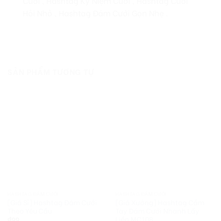
Cưới , Hashtag Kỷ Niệm Cưới , Hashtag Cưới
Hỏi Nhỏ , Hashtag Đám Cưới Gọn Nhẹ .
SẢN PHẨM TƯƠNG TỰ
HASHTAG ĐÁM CƯỚI
HASHTAG ĐÁM CƯỚI
[Giá Sỉ] Hashtag Đám Cưới
[Giá Xưởng] Hashtag Cầm
Theo Yêu Cầu
Tay Đám Cưới Nhanh Lấy
Liền MC108
₫
99