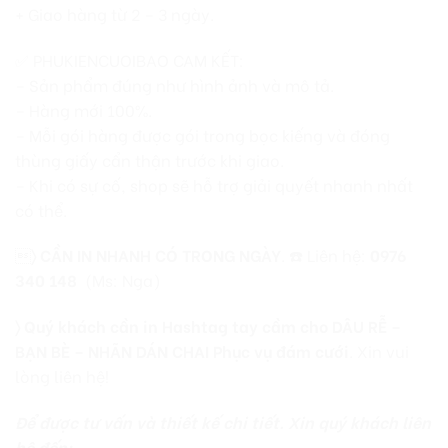
+ Giao hàng từ 2 – 3 ngày.
✅ PHUKIENCUOIBAO CAM KẾT:
– Sản phẩm đúng như hình ảnh và mô tả.
– Hàng mới 100%.
– Mỗi gói hàng được gói trong bọc kiếng và đóng
thùng giấy cẩn thận trước khi giao.
– Khi có sự cố, shop sẽ hỗ trợ giải quyết nhanh nhất
có thể.

〉
CẦN IN NHANH CÓ TRONG NGÀY
. ☎️ Liên hệ:
0976
340 148
(Ms: Nga)
〉 Quý khách cần in Hashtag tay cầm cho DÂU RỄ –
BẠN BÈ – NHÃN DÁN CHAI Phục vụ đám cưới
. Xin vui
lòng liên hệ!
Để được tư vấn và thiết kế chi tiết. Xin quý khách liên
hệ đến: