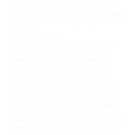
inbox để Bảo Việt có thể tư vấn cụ thể nhé!
GIÁ GIẢM CỰC SỐC KHI QUÝ KHÁCH MUA HÀNG
SỐ LƯỢNG LỚN – XIN LIÊN HỆ TRỰC TIẾP VỚI
CHÚNG TÔI
Zalo
0976 340 148
Đám Cưới , Hashtag Cưới Hỏi , Hashtag Tiệc
Cưới , Hashtag Cô Dâu , Hashtag Chú Rể ,
Hashtag Thiệp Cưới , Hashtag Wedding ,
Hashtag Wedding Day , Hashtag Wedding
Planner , Hashtag Cưới Hỏi Truyền Thống ,
Hashtag Cưới Hỏi Hiện Đại , Hashtag Wedding
Ceremony , Hashtag Tiệc Cưới Đẹp , Hashtag
Lễ Cưới , Hashtag Bánh Cưới , Hashtag Trang
Trí Cưới , Hashtag Chụp Hình Cưới , Hashtag
Cô Dâu Xinh , Hashtag Chú Rể Lịch Lãm ,
Hashtag Áo Cưới , Hashtag Váy Cưới , Hashtag
Phong Cách Cưới , Hashtag Cưới Hỏi Lãng
Mạn , Hashtag Cưới Hỏi Sang Trọng , Hashtag