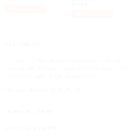
₫
20,000
Thêm vào giỏ hàng
Thêm vào giỏ hàng
VỀ CHÚNG TÔI
Phụ Kiện Cưới Bảo chuyên cung cấp phụ kiện cưới như
hashtag cưới, bảng tên, tranh ảnh chất lượng nhanh
chóng tại sài gòn với giá cả cạnh tranh
Thời gian làm việc: t2-t6 : 7h-18h
THÔNG TIN LIÊN HỆ
Hotline :
0976 340 148