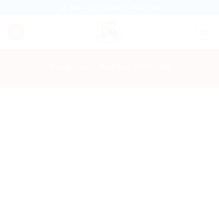
Skip
UY TÍN - CHẤT LƯỢNG - TẬN TÂM
to
content
Trang chủ
/
Hashtag Đám Cưới