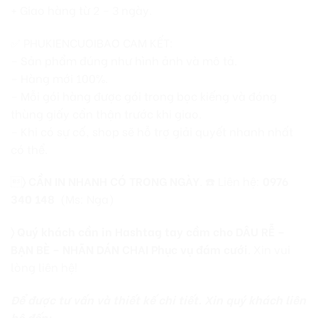
+ Giao hàng từ 2 – 3 ngày.
✅ PHUKIENCUOIBAO CAM KẾT:
– Sản phẩm đúng như hình ảnh và mô tả.
– Hàng mới 100%.
– Mỗi gói hàng được gói trong bọc kiếng và đóng
thùng giấy cẩn thận trước khi giao.
– Khi có sự cố, shop sẽ hỗ trợ giải quyết nhanh nhất
có thể.

〉
CẦN IN NHANH CÓ TRONG NGÀY
. ☎️ Liên hệ:
0976
340 148
(Ms: Nga)
〉 Quý khách cần in Hashtag tay cầm cho DÂU RỄ –
BẠN BÈ – NHÃN DÁN CHAI Phục vụ đám cưới
. Xin vui
lòng liên hệ!
Để được tư vấn và thiết kế chi tiết. Xin quý khách liên
hệ đến: