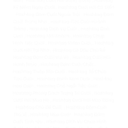
Kỷ Niệm Ngày Cưới , Hashtag Cưới Hỏi Cổ Điển
, Hashtag Đám Cưới Ngoài Trời , Hashtag Đám
Cưới Trong Nhà , Hashtag Tiệc Cưới Hoành
Tráng , Hashtag Dịch Vụ Cưới , Hashtag Quà
Cưới , Hashtag Mời Khách , Hashtag Chụp
Hình Tiệc Cưới , Hashtag Video Cưới , Hashtag
Cưới Hỏi Tại Nhà , Hashtag Cô Dâu Chú Rể ,
Hashtag Đám Cưới Vui Vẻ , Hashtag Cưới Hỏi
Hạnh Phúc , Hashtag Đám Cưới Chất ,
Hashtag Thiệp Mời Cưới , Hashtag Tổ Chức
Tiệc Cưới , Hashtag Bánh Kem Cưới , Hashtag
Hoa Cưới , Hashtag Chỗ Ngồi Tiệc Cưới ,
Hashtag Phong Cách Trang Trí Cưới , Hashtag
Cưới Hỏi Mùa Hè , Hashtag Cưới Hỏi Mùa Đông
, Hashtag Chủ Đề Cưới , Hashtag Đám Cưới
Thú Vị , Hashtag Mùa Cưới , Hashtag Đám
Cưới Tình Yêu , Hashtag Dịch Vụ Chụp Hình