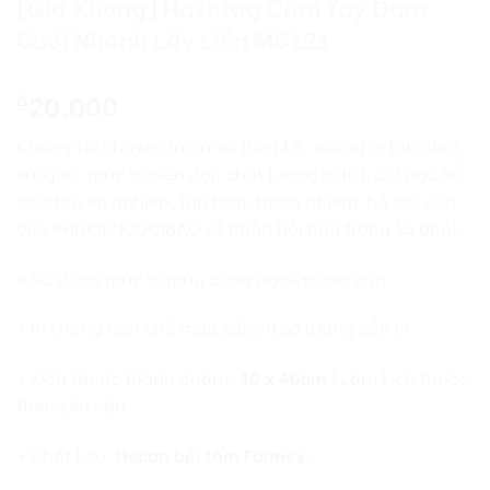
[Giá Xưởng] Hashtag Cầm Tay Đám
Cưới Nhanh Lấy Liền MC121
20,000
₫
Chúng tôi chuyên in ấn và thiết kế, xưởng in lớn nhất
sài gòn, máy in hiện đại, chất lượng in tốt. đội ngũ hỗ
trợ chuyên nghiệp, tận tâm, trách nhiệm. hỗ trợ viên
của PHUKIENCUOIBAO sẽ phản hồi bạn trong 15 phút.
+ Sử dụng máy in màu công nghiệp cao cấp.
+ In không hạn chế màu sắc và số lượng cần in.
+ Kích thước thành phẩm:
40 x 40cm
| Làm kích thước
theo yêu cầu.
+ Chất liệu:
Decan bồi tấm Formex.