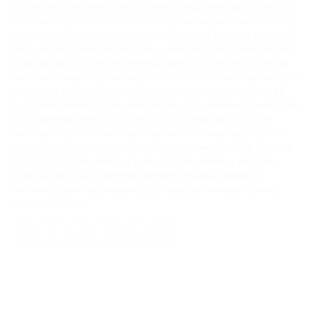
Cưới Hỏi Nhỏ
,
Hashtag Cưới Hỏi Sang Trọng
,
Hashtag Cưới Hỏi Tại
Nhà
,
Hashtag Cưới Hỏi Truyền Thống
,
hashtag dam cuoi
,
Hashtag
Dịch Vụ Chụp Hình Cưới
,
Hashtag Dịch Vụ Cưới
,
Hashtag Đám Cưới
Chất
,
Hashtag Đám Cưới Gọn Nhẹ .
,
Hashtag Đám Cưới Ngoài Trời
,
Hashtag Đám Cưới Thú Vị
,
Hashtag Đám Cưới Tình Yêu
,
Hashtag
Đám Cưới Trong Nhà
,
Hashtag Đám Cưới Vui Vẻ
,
Hashtag Hoa Cưới
,
Hashtag Kỷ Niệm Cưới
,
Hashtag Kỷ Niệm Ngày Cưới
,
Hashtag Lễ
Cưới
,
Hashtag Mời Khách
,
Hashtag Mùa Cưới
,
Hashtag Phong Cách
Cưới
,
Hashtag Phong Cách Trang Trí Cưới
,
Hashtag Quà Cưới
,
Hashtag Thiệp Cưới
,
Hashtag Thiệp Mời Cưới
,
Hashtag Tiệc Cưới
,
Hashtag Tiệc Cưới Đẹp
,
Hashtag Tiệc Cưới Hoành Tráng
,
Hashtag
Tổ Chức Tiệc Cưới
,
Hashtag Trang Trí Cưới
,
Hashtag Váy Cưới
,
Hashtag Video Cưới
,
Hashtag Wedding
,
Hashtag Wedding
Ceremony
,
Hashtag Wedding Day
,
Hashtag Wedding Planner
,
wedding hashtag