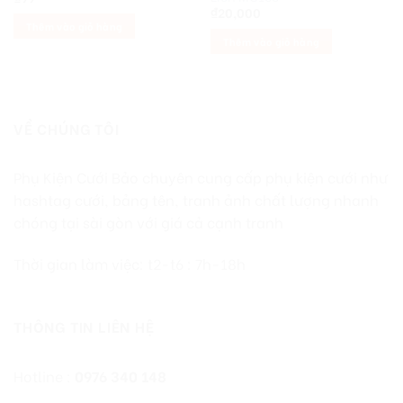
₫
20,000
Thêm vào giỏ hàng
Thêm vào giỏ hàng
VỀ CHÚNG TÔI
Phụ Kiện Cưới Bảo chuyên cung cấp phụ kiện cưới như
hashtag cưới, bảng tên, tranh ảnh chất lượng nhanh
chóng tại sài gòn với giá cả cạnh tranh
Thời gian làm việc: t2-t6 : 7h-18h
THÔNG TIN LIÊN HỆ
Hotline :
0976 340 148