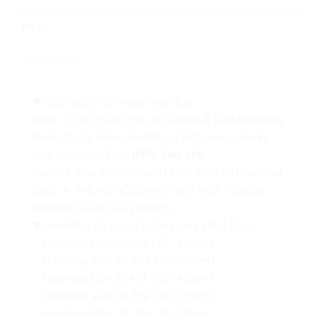
Mô tả
Đánh giá (0)
❤ Các bước đặt mua Hashtag:
Bước 1: Đặt mua theo Số lượng & Size Hashtag
Bước 2: Gửi mẫu Hashtag & Nội dung cần in
qua tin nhắn Zalo
0976 340 148
Bước 3: Quý khách duyệt bản thiết kế Hashtag
Bước 4: PHUKIENCUOIBAO sản xuất và giao
Shopee gửi tới Quý khách.
❤ Hashtag có 6 loại tương ứng với 4 Size:
– Hashtag Lớn 5li 70k (35-40cm)
– Hashtag Vừa 5li 45k (30-35cm)
– Hashtag Lớn 3li 45k (35-40cm)
– Hashtag Vừa 3li 35k (30-35cm)
– Hashtag Nhỏ 3li 30k (25-30cm)