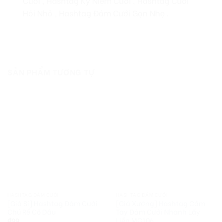
Cưới , Hashtag Kỷ Niệm Cưới , Hashtag Cưới
Hỏi Nhỏ , Hashtag Đám Cưới Gọn Nhẹ .
SẢN PHẨM TƯƠNG TỰ
HASHTAG ĐÁM CƯỚI
HASHTAG ĐÁM CƯỚI
[Giá Sỉ] Hashtag Đám Cưới
[Giá Xưởng] Hashtag Cầm
Chú Rể Cô Dâu
Tay Đám Cưới Nhanh Lấy
Liền MC106
₫
99