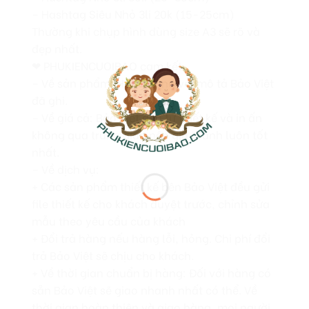
– Hashtag Siêu Nhỏ 3li 20k (15-25cm)
Thường khi chụp hình dùng size A3 sẽ rõ và
đẹp nhất.
❤ PHUKIENCUOIBAO cam kết
– Về sản phẩm: Hàng đúng với mô tả Bảo Việt
đã ghi.
– Về giá cả: Bảo Việt đều tự thiết kế và in ấn
không qua trung gian nên giá thành luôn tốt
nhất.
– Về dịch vụ:
+ Các sản phẩm thiết kế bên Bảo Việt đều gửi
file thiết kế cho khách duyệt trước, chỉnh sửa
mẫu theo yêu cầu của khách
+ Đổi trả hàng nếu hàng lỗi, hỏng. Chi phí đổi
trả Bảo Việt sẽ chịu cho khách.
+ Về thời gian chuẩn bị hàng: Đối với hàng có
sẵn Bảo Việt sẽ giao nhanh nhất có thể. Về
thời gian hoàn thiện và giao hàng, mọi người