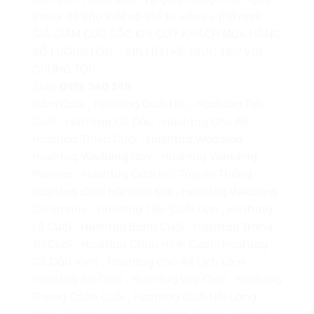
inbox để Bảo Việt có thể tư vấn cụ thể nhé!
GIÁ GIẢM CỰC SỐC KHI QUÝ KHÁCH MUA HÀNG
SỐ LƯỢNG LỚN – XIN LIÊN HỆ TRỰC TIẾP VỚI
CHÚNG TÔI
Zalo
0976 340 148
Đám Cưới , Hashtag Cưới Hỏi , Hashtag Tiệc
Cưới , Hashtag Cô Dâu , Hashtag Chú Rể ,
Hashtag Thiệp Cưới , Hashtag Wedding ,
Hashtag Wedding Day , Hashtag Wedding
Planner , Hashtag Cưới Hỏi Truyền Thống ,
Hashtag Cưới Hỏi Hiện Đại , Hashtag Wedding
Ceremony , Hashtag Tiệc Cưới Đẹp , Hashtag
Lễ Cưới , Hashtag Bánh Cưới , Hashtag Trang
Trí Cưới , Hashtag Chụp Hình Cưới , Hashtag
Cô Dâu Xinh , Hashtag Chú Rể Lịch Lãm ,
Hashtag Áo Cưới , Hashtag Váy Cưới , Hashtag
Phong Cách Cưới , Hashtag Cưới Hỏi Lãng
Mạn , Hashtag Cưới Hỏi Sang Trọng , Hashtag