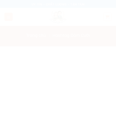
Skip
UY TÍN - CHẤT LƯỢNG - TẬN TÂM
to
content
Trang chủ
/
Hashtag Đám Cưới