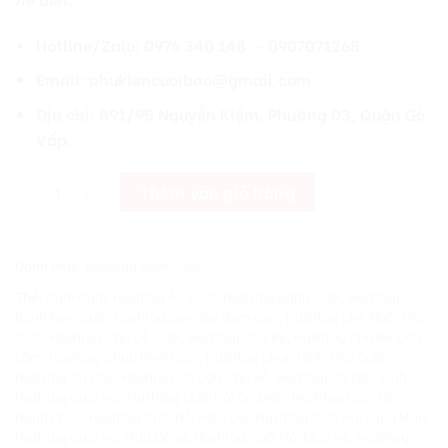
Hotline/Zalo: 0976 340 148 – 0907071268
Email: phukiencuoibao@gmail.com
Địa chỉ: 891/95 Nguyễn Kiệm, Phường 03, Quận Gò
Vấp.
[Giá Xưởng] Hashtag Cầm Tay Đám Cưới Nhanh Lấy Liền MC121 s
Thêm vào giỏ hàng
Danh mục:
Hashtag Đám Cưới
Thẻ:
Đám Cưới
,
Hashtag Áo Cưới
,
Hashtag Bánh Cưới
,
Hashtag
Bánh Kem Cưới
,
hashtag cam tay dam cuoi
,
Hashtag Chỗ Ngồi Tiệc
Cưới
,
Hashtag Chủ Đề Cưới
,
Hashtag Chú Rể
,
Hashtag Chú Rể Lịch
Lãm
,
Hashtag Chụp Hình Cưới
,
Hashtag Chụp Hình Tiệc Cưới
,
Hashtag Cô Dâu
,
Hashtag Cô Dâu Chú Rể
,
Hashtag Cô Dâu Xinh
,
Hashtag Cưới Hỏi
,
Hashtag Cưới Hỏi Cổ Điển
,
Hashtag Cưới Hỏi
Hạnh Phúc
,
Hashtag Cưới Hỏi Hiện Đại
,
Hashtag Cưới Hỏi Lãng Mạn
,
Hashtag Cưới Hỏi Mùa Đông
,
Hashtag Cưới Hỏi Mùa Hè
,
Hashtag